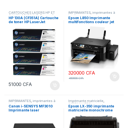
CARTOUCHES LASERS HP ET
IMPRIMANTES
,
imprimantes à
CANON ORIGINALE
,
Encres &
jet d'encre
HP 130A (CF351A) Cartouche
Epson L850 Imprimante
Toners
,
IMPRIMANTES
de toner HP LaserJet
multifonctions couleur jet
couleur d’origine
d’encre 216 x 297 mm
(original) A4-Legal (support)
320000
CFA
450000
CFA
51000
CFA
IMPRIMANTES
,
imprimantes à
Imprimante matricielle
,
jet d'encre
IMPRIMANTES
Canon i-SENSYS MF3010
Epson LX-350 imprimante
Imprimante laser
matricielle monochrome
monochrome multifonction
euro nlsp 220v