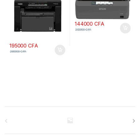
144000
CFA
200000
CFA
195000
CFA
280000
CFA
B
r
a