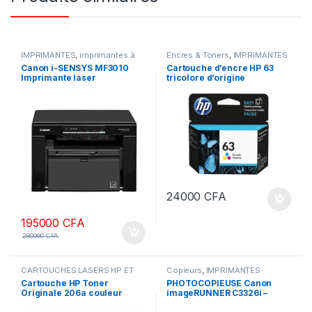
IMPRIMANTES
,
imprimantes à
Encres & Toners
,
IMPRIMANTES
jet d'encre
Canon i-SENSYS MF3010
Cartouche d’encre HP 63
Imprimante laser
tricolore d’origine
monochrome multifonction
24000
CFA
195000
CFA
280000
CFA
CARTOUCHES LASERS HP ET
Copieurs
,
IMPRIMANTES
CANON ORIGINALE
,
Encres &
Cartouche HP Toner
PHOTOCOPIEUSE Canon
Toners
,
IMPRIMANTES
Originale 206a couleur
imageRUNNER C3326i –
c/y/m
Multifonction Laser Couleur