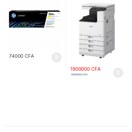
A3/A4, 26 ppm/70 ipm
74000
CFA
1900000
CFA
2800000
CFA
B