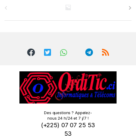
r
a
n
d
s
C
a
r
o
Des questions ? Appelez-
nous 24 h/24 et 7 j/7 !
u
(+225) 07 07 25 53
s
53