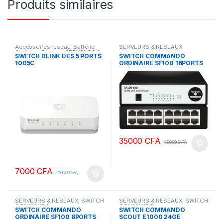
Produits similaires
Accessoires réseau
,
Batterie
SERVEURS & RESEAUX
Onduleur Premax
,
SERVEURS &
SWITCH DLINK DES 5 PORTS
SWITCH COMMANDO
RESEAUX
1005C
ORDINAIRE SF100 16PORTS
35000
CFA
40000
CFA
7000
CFA
10000
CFA
SERVEURS & RESEAUX
,
SWITCH
SERVEURS & RESEAUX
,
SWITCH
COMMANDO
COMMANDO
SWITCH COMMANDO
SWITCH COMMANDO
ORDINAIRE SF100 8PORTS
SCOUT E1000 24GE