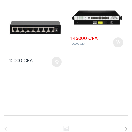
GIGABYTE 2GE+2SFP
145000
CFA
170000
CFA
15000
CFA
B