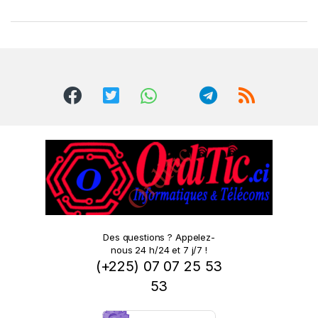
r
a
n
d
s
C
a
r
o
Des questions ? Appelez-
nous 24 h/24 et 7 j/7 !
u
(+225) 07 07 25 53
s
53
e