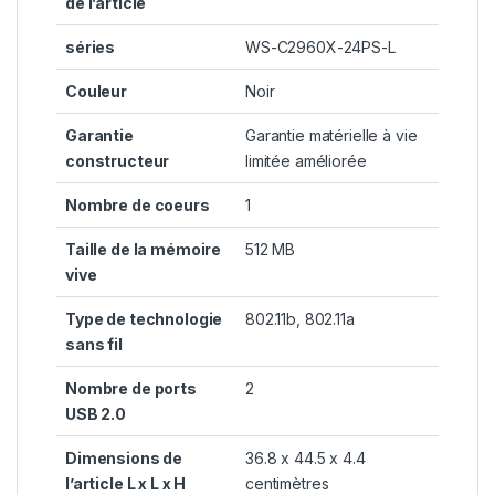
de l’article
séries
‎WS-C2960X-24PS-L
Couleur
‎Noir
Garantie
‎Garantie matérielle à vie
constructeur
limitée améliorée
Nombre de coeurs
‎1
Taille de la mémoire
‎512 MB
vive
Type de technologie
‎802.11b, 802.11a
sans fil
Nombre de ports
‎2
USB 2.0
Dimensions de
‎36.8 x 44.5 x 4.4
l’article L x L x H
centimètres