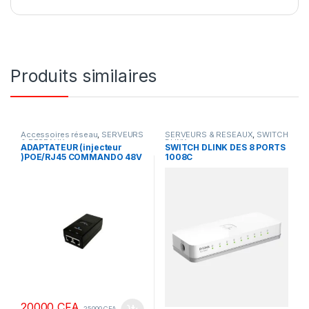
Produits similaires
Accessoires réseau
,
SERVEURS
SERVEURS & RESEAUX
,
SWITCH
& RESEAUX
DLINK
ADAPTATEUR (injecteur
SWITCH DLINK DES 8 PORTS
)POE/RJ45 COMMANDO 48V
1008C
0,32 A
20000
CFA
25000
CFA