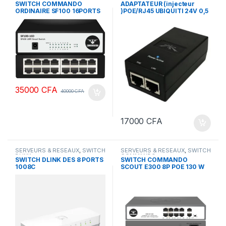
SWITCH COMMANDO
ADAPTATEUR (injecteur
ORDINAIRE SF100 16PORTS
)POE/RJ45 UBIQUITI 24V 0,5
A
35000
CFA
40000
CFA
17000
CFA
SERVEURS & RESEAUX
,
SWITCH
SERVEURS & RESEAUX
,
SWITCH
DLINK
COMMANDO
SWITCH DLINK DES 8 PORTS
SWITCH COMMANDO
1008C
SCOUT E300 8P POE 130 W
GIGABYTE 2GE+2SFP