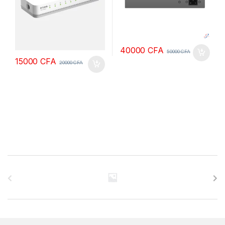
40000
CFA
50000
CFA
15000
CFA
20000
CFA
B
r
a
n