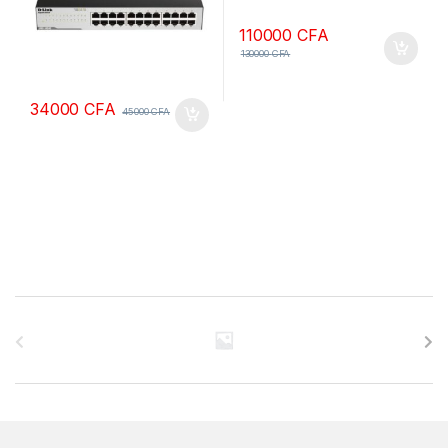
110000
CFA
130000
CFA
34000
CFA
45000
CFA
B
r
a
n