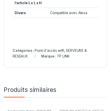
l’article L x L x H
Divers
‎Compatible avec Alexa
Catégories :
Point d'accès wiffi
,
SERVEURS &
RESEAUX
Marque :
TP LINK
Produits similaires
Accessoires réseau
,
SERVEURS
SERVEURS & RESEAUX
,
SWITCH