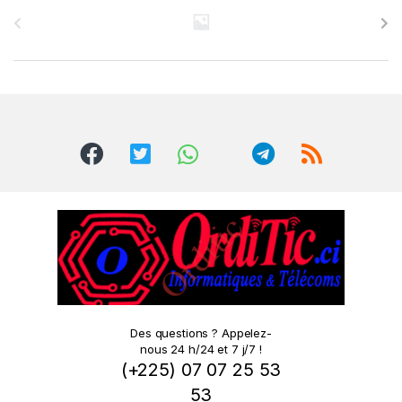
r
a
n
d
s
C
a
r
o
Des questions ? Appelez-
nous 24 h/24 et 7 j/7 !
u
(+225) 07 07 25 53
s
53