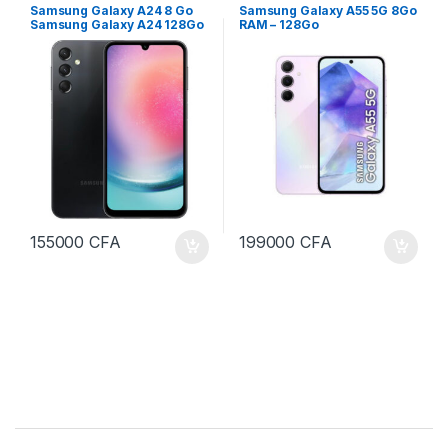
& IP
,
Téléphone Mobile et
& IP
,
Téléphone Mobile et
Samsung Galaxy A24 8 Go
Samsung Galaxy A55 5G 8Go
tablette
tablette
Samsung Galaxy A24 128Go
RAM – 128Go
stockage 8Go ram
155000
CFA
199000
CFA
B