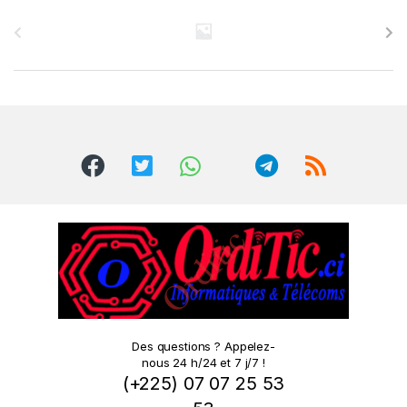
B
r
a
n
d
s
C
a
r
o
Des questions ? Appelez-
nous 24 h/24 et 7 j/7 !
u
(+225) 07 07 25 53