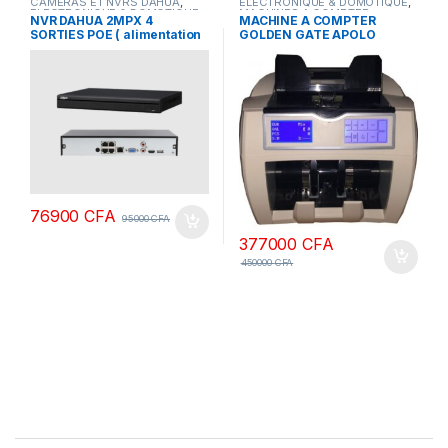
CAMERAS ET NVRS DAHUA
,
ELECTRONIQUE & DOMOTIQUE
,
ELECTRONIQUE & DOMOTIQUE
MACHINES A COMPTER
NVR DAHUA 2MPX 4
MACHINE A COMPTER
SORTIES POE ( alimentation
GOLDEN GATE APOLO
POE )
76900
CFA
95000
CFA
377000
CFA
450000
CFA