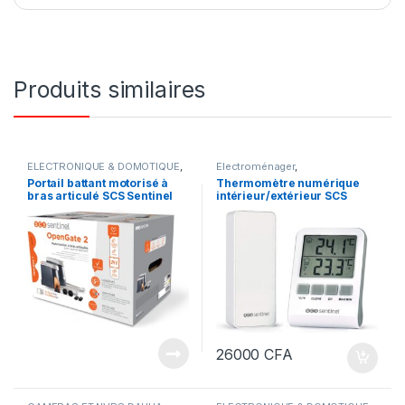
Produits similaires
ELECTRONIQUE & DOMOTIQUE
,
Electroménager
,
Portails motorisés
ELECTRONIQUE & DOMOTIQUE
Portail battant motorisé à
Thermomètre numérique
bras articulé SCS Sentinel
intérieur/extérieur SCS
OpenGate2 500Kg
SENTINEL HCN0062
DigiThermo, portée 60 m,
433 MHz, blanc
26000
CFA