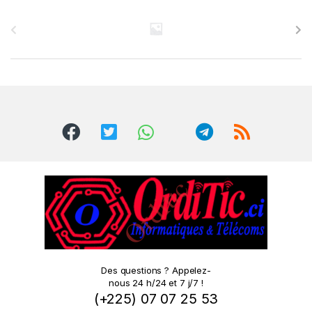
B
r
a
n
d
s
C
a
r
o
Des questions ? Appelez-
nous 24 h/24 et 7 j/7 !
u
(+225) 07 07 25 53