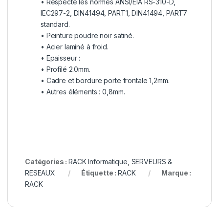
• Respecte les normes ANSI/EIA RS-310-D,
IEC297-2, DIN41494, PART1, DIN41494, PART7
standard.
• Peinture poudre noir satiné.
• Acier laminé à froid.
• Epaisseur :
• Profilé 2.0mm.
• Cadre et bordure porte frontale 1,2mm.
• Autres éléments : 0,8mm.
Catégories :
RACK Informatique
,
SERVEURS &
RESEAUX
Étiquette :
RACK
Marque :
RACK