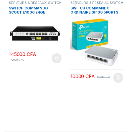
SERVEURS & RESEAUX
,
SWITCH
SERVEURS & RESEAUX
,
SWITCH
COMMANDO
COMMANDO
SWITCH COMMANDO
SWITCH COMMANDO
SCOUT E1000 24GE
ORDINAIRE SF100 5PORTS
GIGABYTE 2GE+2SFP
145000
CFA
170000
CFA
10000
CFA
15000
CFA