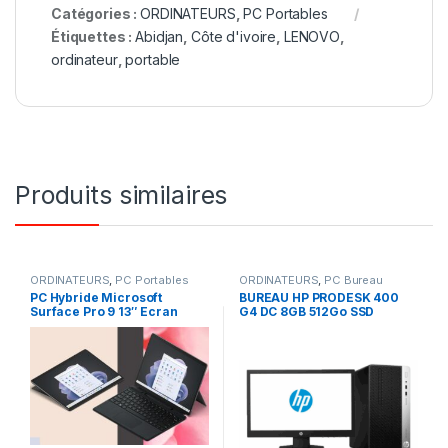
Catégories :
ORDINATEURS
,
PC Portables
Étiquettes :
Abidjan
,
Côte d'ivoire
,
LENOVO
,
ordinateur
,
portable
Produits similaires
ORDINATEURS
,
PC Portables
ORDINATEURS
,
PC Bureau
PC Hybride Microsoft
BUREAU HP PRODESK 400
Surface Pro 9 13″ Ecran
G4 DC 8GB 512Go SSD
tactile Intel Core i7 16 Go
ECRAN 22″ HDMI VGA FULL
RAM 512 Go SSD Graphite
HD