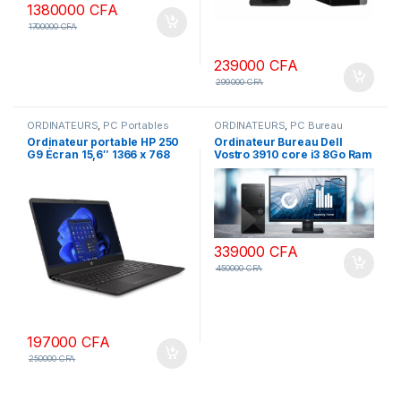
1380000
CFA
1700000
CFA
239000
CFA
299000
CFA
ORDINATEURS
,
PC Portables
ORDINATEURS
,
PC Bureau
Ordinateur portable HP 250
Ordinateur Bureau Dell
G9 Écran 15,6″ 1366 x 768
Vostro 3910 core i3 8Go Ram
pixels Intel N4500 8 Go
DDR4 512 SSD écran 22
DDR4-SDRAM 512Go SSD Wi-
pouces Full HD
Fi, Windows 11
339000
CFA
450000
CFA
197000
CFA
250000
CFA