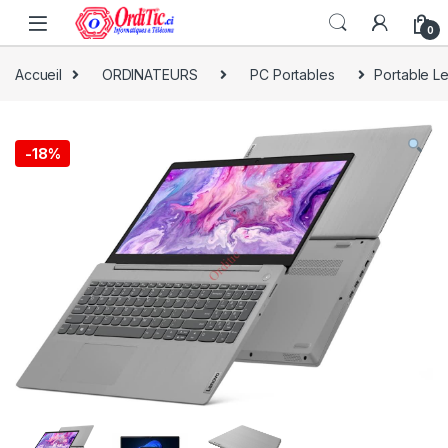
0
Accueil
ORDINATEURS
PC Portables
Portable L
-
18%