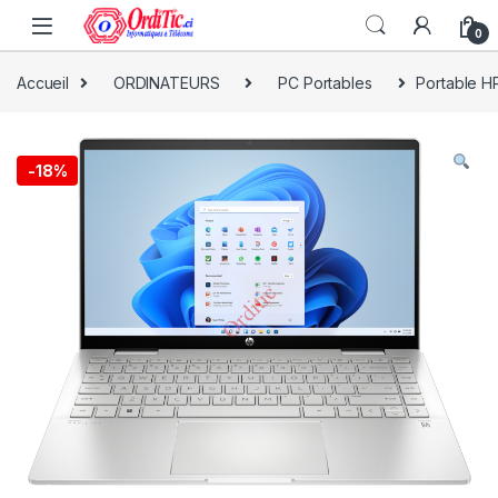
0
Accueil
ORDINATEURS
PC Portables
Portable H
-
18%