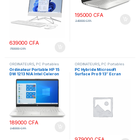
195000
CFA
240000
CFA
639000
CFA
750000
CFA
ORDINATEURS
,
PC Portables
ORDINATEURS
,
PC Portables
Ordinateur Portable HP 15
PC Hybride Microsoft
DW 1213 NIA Intel Celeron
Surface Pro 9 13″ Ecran
12th Gen 4Go Ram 512Go
tactile Intel Core i5 16 Go
SSD Windows 10 Pro Ecran
RAM 256 Go SSD Graphite
15,6″
189000
CFA
240000
CFA
979000
CFA