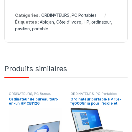
Catégories :
ORDINATEURS
,
PC Portables
Étiquettes :
Abidjan
,
Côte d'ivoire
,
HP
,
ordinateur
,
pavilion
,
portable
Produits similaires
ORDINATEURS
,
PC Bureau
ORDINATEURS
,
PC Portables
Ordinateur de bureau tout-
Ordinateur portable HP 15s-
en-un HP CB1126
fq0008nia pour l’école et
processeur Intel Core i5
les affaires (Intel Celeron
1235U, 16 Go de RAM, SSD
N4120 4 cœurs, 8 Go de
1To, écran FHD 27 pouces
RAM, SSD PCIe 512 Go, Intel
non tactile, DOS, couleur
UHD 600, 15,6″ 60 Hz HD
blanche, clavier AZERTY,
(1366×768), WiFi, Bluetooth,
garantie 1 an
webcam, Win 10 Pro)