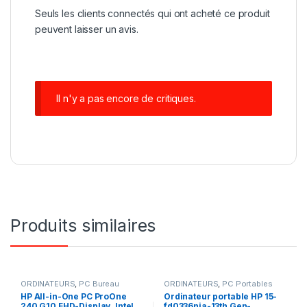
Seuls les clients connectés qui ont acheté ce produit
peuvent laisser un avis.
Il n'y a pas encore de critiques.
Produits similaires
ORDINATEURS
,
PC Bureau
ORDINATEURS
,
PC Portables
HP All-in-One PC ProOne
Ordinateur portable HP 15-
240 G10 FHD-Display, Intel
fd0336nia-13th Gen-