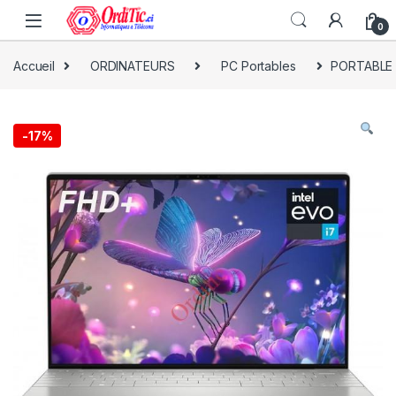
0
Accueil
ORDINATEURS
PC Portables
PORTABLE D
-
17%