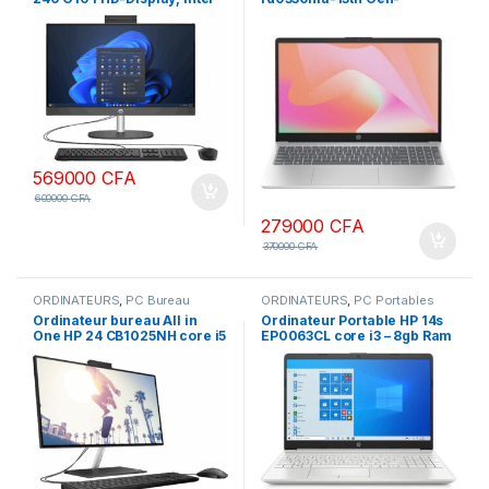
i5-1335U, 8GB RAM, 512GB
Intel®Core™i3-1315U-8Go
SSD écran 24 pouces
Ram-512Go SSD-Clavier
Rétroéclairé-Ecran 15,6”-
W11pro
569000
CFA
600000
CFA
279000
CFA
370000
CFA
ORDINATEURS
,
PC Bureau
ORDINATEURS
,
PC Portables
Ordinateur bureau All in
Ordinateur Portable HP 14s
One HP 24 CB1025NH core i5
EP0063CL core i3 – 8gb Ram
8gb Ram 1To SSD écran 24
ddr4 – 512 SSD – 14 Pouces,
pouces, non tactile 12ème
clavier rétroéclairé, carte
génération
graphique