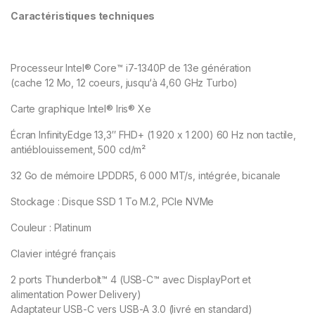
Caractéristiques techniques
Processeur Intel® Core™ i7-1340P de 13e génération
(cache 12 Mo, 12 coeurs, jusqu‘à 4,60 GHz Turbo)
Carte graphique Intel® Iris® Xe
Écran InfinityEdge 13,3″ FHD+ (1 920 x 1 200) 60 Hz non tactile,
antiéblouissement, 500 cd/m²
32 Go de mémoire LPDDR5, 6 000 MT/s, intégrée, bicanale
Stockage : Disque SSD 1 To M.2, PCIe NVMe
Couleur : Platinum
Clavier intégré français
2 ports Thunderbolt™ 4 (USB-C™ avec DisplayPort et
alimentation Power Delivery)
Adaptateur USB-C vers USB-A 3.0 (livré en standard)