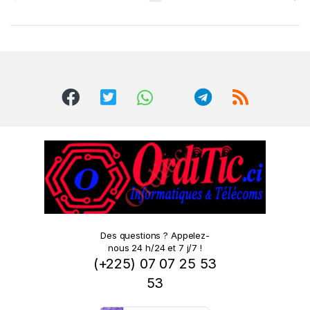
r
a
n
d
s
C
a
r
o
Des questions ? Appelez-
nous 24 h/24 et 7 j/7 !
u
(+225) 07 07 25 53
s
53
e