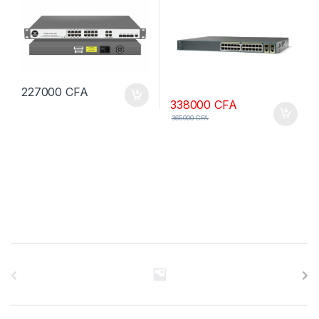
GIGABYT
227000
CFA
338000
CFA
365000
CFA
B
r
a