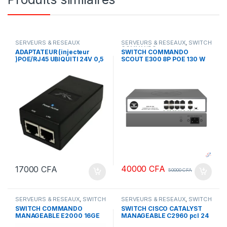
SERVEURS & RESEAUX
SERVEURS & RESEAUX
,
SWITCH
COMMANDO
ADAPTATEUR (injecteur
SWITCH COMMANDO
)POE/RJ45 UBIQUITI 24V 0,5
SCOUT E300 8P POE 130 W
A
GIGABYTE 2GE+2SFP
40000
CFA
17000
CFA
50000
CFA
SERVEURS & RESEAUX
,
SWITCH
SERVEURS & RESEAUX
,
SWITCH
COMMANDO
CISCO
SWITCH COMMANDO
SWITCH CISCO CATALYST
MANAGEABLE E2000 16GE
MANAGEABLE C2960 pcl 24
POE
SFP PORTS POE NEW/NON