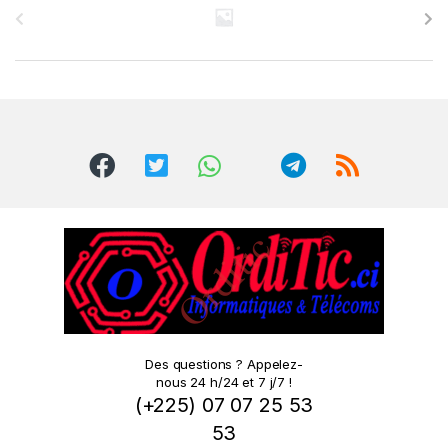
r
a
n
d
s
C
a
r
o
Des questions ? Appelez-
nous 24 h/24 et 7 j/7 !
u
(+225) 07 07 25 53
s
53