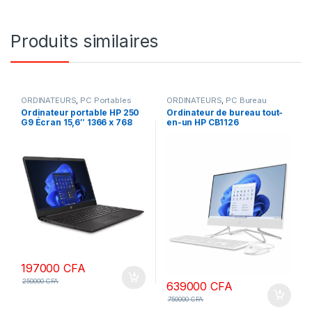
Produits similaires
ORDINATEURS
,
PC Portables
ORDINATEURS
,
PC Bureau
Ordinateur portable HP 250
Ordinateur de bureau tout-
G9 Écran 15,6″ 1366 x 768
en-un HP CB1126
pixels Intel N4500 8 Go
processeur Intel Core i5
DDR4-SDRAM 512Go SSD Wi-
1235U, 16 Go de RAM, SSD
Fi, Windows 11
1To, écran FHD 27 pouces
non tactile, DOS, couleur
blanche, clavier AZERTY,
garantie 1 an
197000
CFA
250000
CFA
639000
CFA
750000
CFA