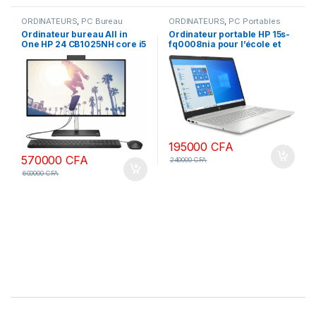
ORDINATEURS
,
PC Bureau
ORDINATEURS
,
PC Portables
Ordinateur bureau All in
Ordinateur portable HP 15s-
One HP 24 CB1025NH core i5
fq0008nia pour l’école et
8gb Ram 512 SSD écran 24
les affaires (Intel Celeron
pouces, non tactile 12ème
N4120 4 cœurs, 8 Go de
génération
RAM, SSD PCIe 512 Go, Intel
UHD 600, 15,6″ 60 Hz HD
(1366×768), WiFi, Bluetooth,
webcam, Win 10 Pro)
195000
CFA
570000
CFA
240000
CFA
600000
CFA
B