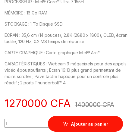
PROCESSEUR :
Intel® Core™ Ultra 7 155H
MÉMOIRE :
16 Go RAM
STOCKAGE :
1 To Disque SSD
ÉCRAN :
35,6 cm (14 pouces), 2.8K (2880 x 1800), OLED, écran
tactile, 120 Hz, 0.2 MS temps de réponse
CARTE GRAPHIQUE :
Carte graphique Intel® Arc™
CARACTÉRISTIQUES :
Webcam 9 mégapixels pour des appels
vidéo époustouflants ; Ecran 16:10 plus grand permettant de
moins scroller ; Pavé tactile haptique pour un contrôle plus
réactif ; 2 ports Thunderbolt™ 4.
1270000
CFA
1400000
CFA
Quantity
Ajouter au panier