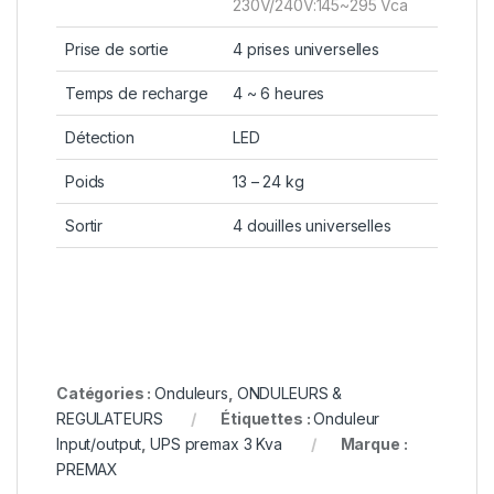
230V/240V:145~295 Vca
Prise de sortie
4 prises universelles
Temps de recharge
4 ~ 6 heures
Détection
LED
Poids
13 – 24 kg
Sortir
4 douilles universelles
Catégories :
Onduleurs
,
ONDULEURS &
REGULATEURS
Étiquettes :
Onduleur
Input/output
,
UPS premax 3 Kva
Marque :
PREMAX