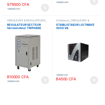
500000
CFA
979500
CFA
1400000
CFA
ONDULEURS & REGULATEURS
,
Onduleurs
,
ONDULEURS &
Regulateurs
REGULATEURS
REGULATEUR SECTEUR
STABILISTAEUR LIGTWAVE
Servomoteur TRIPHASE
3000 VA
30KW
100000
CFA
810000
CFA
84500
CFA
930000
CFA