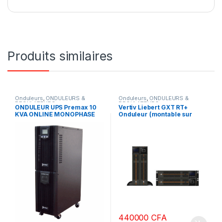
Produits similaires
Onduleurs
,
ONDULEURS &
Onduleurs
,
ONDULEURS &
REGULATEURS
REGULATEURS
ONDULEUR UPS Premax 10
Vertiv Liebert GXT RT+
KVA ONLINE MONOPHASE
Onduleur (montable sur
(en ligne)
rack / externe) – CA 230 V –
1800 Watt – 2000 VA – 9 Ah –
connecteurs de sortie : 6 –
2U
440000
CFA