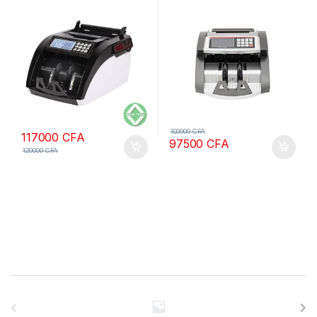
100000
CFA
117000
CFA
97500
CFA
120000
CFA
B
r