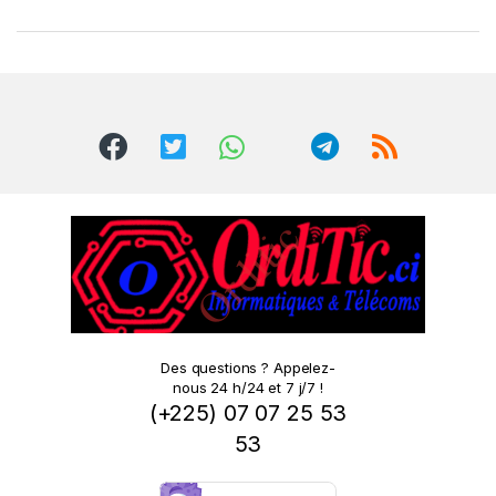
a
n
d
s
C
a
r
o
Des questions ? Appelez-
nous 24 h/24 et 7 j/7 !
u
(+225) 07 07 25 53
s
53
e