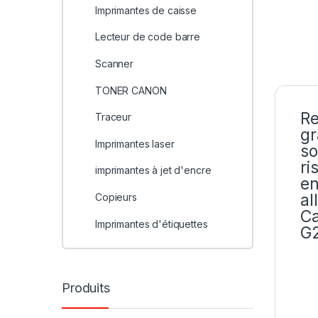
Imprimantes de caisse
Lecteur de code barre
Scanner
TONER CANON
Re
Traceur
gr
Imprimantes laser
so
ri
imprimantes à jet d'encre
en
al
Copieurs
Ca
Imprimantes d'étiquettes
G
Produits