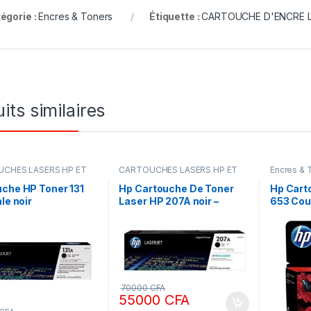
égorie :
Encres & Toners
Étiquette :
CARTOUCHE D'ENCRE L
its similaires
CHES LASERS HP ET
CARTOUCHES LASERS HP ET
Encres & 
ORIGINALE
,
Encres &
CANON ORIGINALE
,
Encres &
,
IMPRIMANTES
Toners
che HP Toner 131
Hp Cartouche De Toner
Hp Cart
ale noir
Laser HP 207A noir –
653 Cou
W2210A – 1350 Pages –
Black
70000
CFA
55000
CFA