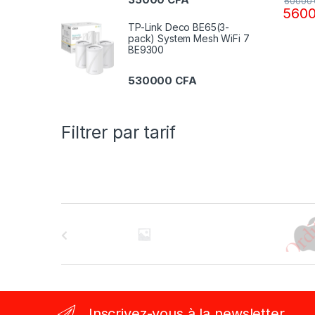
60000
560
TP-Link Deco BE65(3-
pack) System Mesh WiFi 7
BE9300
530000
CFA
Filtrer par tarif
B
r
a
n
Inscrivez-vous à la newsletter