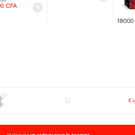
CFA
00
CFA
1800
...et recevez
un cadeau pour le premier