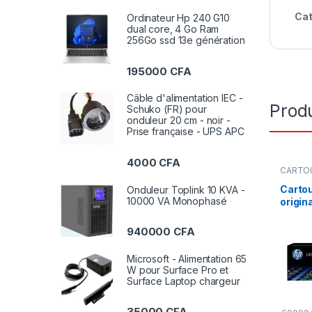
Cat
Ordinateur Hp 240 G10
dual core, 4 Go Ram
256Go ssd 13e génération
195000
CFA
Câble d'alimentation IEC -
Produ
Schuko (FR) pour
onduleur 20 cm - noir -
Prise française - UPS APC
4000
CFA
CARTOU
CANON 
Toners
Cartou
Onduleur Toplink 10 KVA -
10000 VA Monophasé
origin
940000
CFA
Microsoft - Alimentation 65
W pour Surface Pro et
Surface Laptop chargeur
35000
CFA