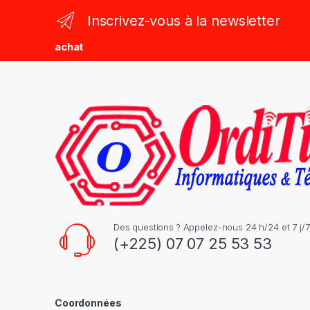
n
Inscrivez-vous à la newsletter
d
achat
s
C
a
r
o
u
s
Des questions ? Appelez-nous 24 h/24 et 7 j/7
(+225) 07 07 25 53 53
e
l
Coordonnées