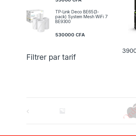
TP-Link Deco BE65(3-
pack) System Mesh WiFi 7
BE9300
530000
CFA
390
Filtrer par tarif
B
r
a