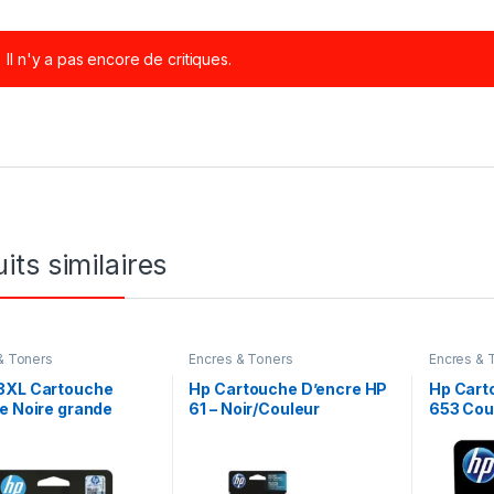
Il n'y a pas encore de critiques.
its similaires
& Toners
Encres & Toners
Encres & 
3XL Cartouche
Hp Cartouche D’encre HP
Hp Cart
e Noire grande
61 – Noir/Couleur
653 Cou
ité Authentique