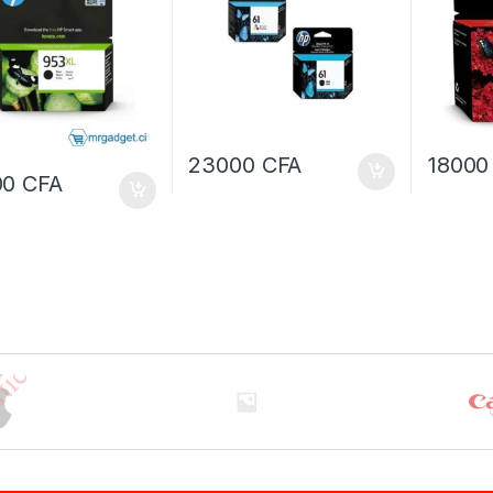
23000
CFA
1800
00
CFA