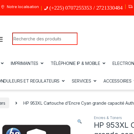
Notre localisation
(+225) 0707255353 / 2721330484
Search for:
IMPRIMANTES
TÉLÉPHONIE IP & MOBILE
ELECTRON
ONDULEURS ET REGULATEURS
SERVICES
ACCESSOIRES
ers
HP 953XL Cartouche d’Encre Cyan grande capacité Auth
Encres & Toners
HP 953XL C