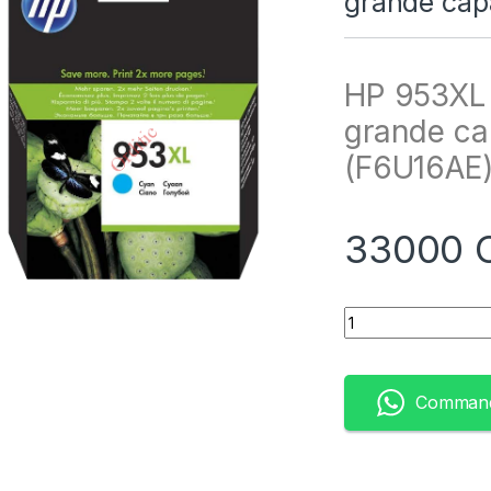
grande cap
HP 953XL 
grande ca
(F6U16AE
33000
Quantity
Command