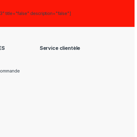
" title="false" description="false"]
ES
Service clientèle
 commande