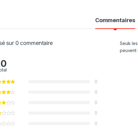
Commentaires
sé sur 0 commentaire
Seuls les
peuvent l
.0
otal
0
0
0
0
0