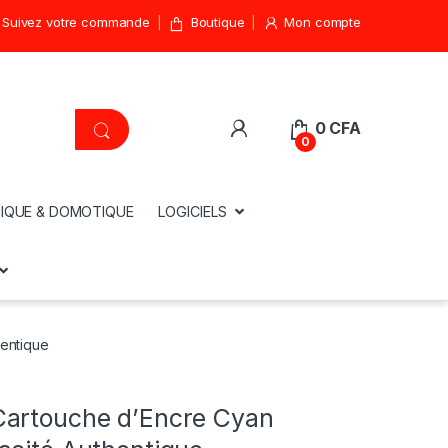
Suivez votre commande
Boutique
Mon compte
0
CFA
0
IQUE & DOMOTIQUE
LOGICIELS
entique
artouche d’Encre Cyan