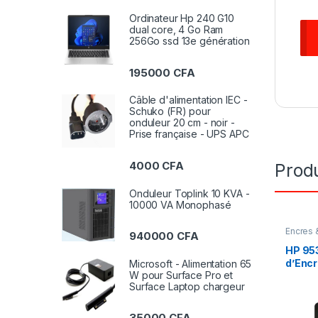
Ordinateur Hp 240 G10
dual core, 4 Go Ram
256Go ssd 13e génération
195000
CFA
Câble d'alimentation IEC -
Schuko (FR) pour
onduleur 20 cm - noir -
Prise française - UPS APC
4000
CFA
Produ
Onduleur Toplink 10 KVA -
10000 VA Monophasé
Encres 
940000
CFA
HP 95
d’Encr
Microsoft - Alimentation 65
W pour Surface Pro et
capac
Surface Laptop chargeur
35000
CFA