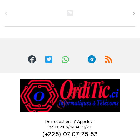
B
r
a
n
d
s
C
a
r
o
Des questions ? Appelez-
nous 24 h/24 et 7 j/7 !
u
(+225) 07 07 25 53