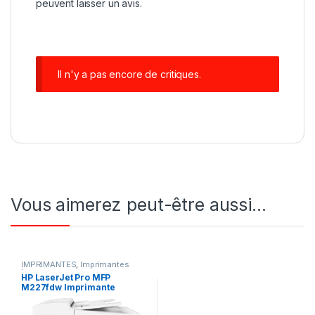
peuvent laisser un avis.
Il n'y a pas encore de critiques.
Vous aimerez peut-être aussi…
IMPRIMANTES
,
Imprimantes
laser
HP LaserJet Pro MFP
M227fdw Imprimante
multifonction laser 4-en-1
recto/verso automatique