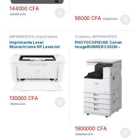
144000
CFA
200000
CFA
56000
CFA
57000
CFA
IMPRIMANTES
,
Imprimantes
Copieurs
,
IMPRIMANTES
laser
Imprimante Laser
PHOTOCOPIEUSE Canon
Monochrome HP LaserJet
imageRUNNER C3326i –
M111a
Multifonction Laser Couleur
A3/A4, 26 ppm/70 ipm
130000
CFA
180000
CFA
1900000
CFA
2800000
CFA