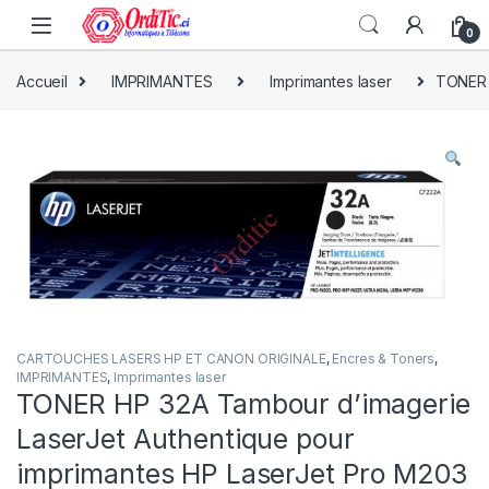
0
Accueil
IMPRIMANTES
Imprimantes laser
TONER H
CARTOUCHES LASERS HP ET CANON ORIGINALE
,
Encres & Toners
,
IMPRIMANTES
,
Imprimantes laser
TONER HP 32A Tambour d’imagerie
LaserJet Authentique pour
imprimantes HP LaserJet Pro M203