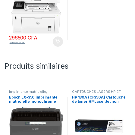
(USB 2.0/Ethernet/Wi-
fi/NFC) Imprimante
multifonction
296500
CFA
370000
CFA
Produits similaires
Imprimante matricielle
,
CARTOUCHES LASERS HP ET
IMPRIMANTES
CANON ORIGINALE
,
Encres &
Epson LX-350 imprimante
HP 130A (CF350A) Cartouche
Toners
,
IMPRIMANTES
matricielle monochrome
de toner HP LaserJet noir
euro nlsp 220v
d’origine