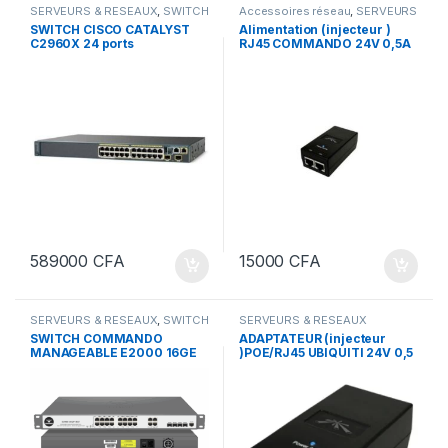
SERVEURS & RESEAUX
,
SWITCH
Accessoires réseau
,
SERVEURS
CISCO
& RESEAUX
SWITCH CISCO CATALYST
Alimentation (injecteur )
C2960X 24 ports
RJ45 COMMANDO 24V 0,5A
589000
CFA
15000
CFA
SERVEURS & RESEAUX
,
SWITCH
SERVEURS & RESEAUX
COMMANDO
SWITCH COMMANDO
ADAPTATEUR (injecteur
MANAGEABLE E2000 16GE
)POE/RJ45 UBIQUITI 24V 0,5
POE
A