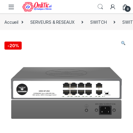
0
Accueil
SERVEURS & RESEAUX
SWITCH
SWI
-
20%