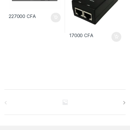
227000
CFA
17000
CFA
B
r
a
n