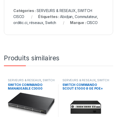
Catégories :
SERVEURS & RESEAUX
,
SWITCH
CISCO
Étiquettes :
Abidjan
,
Commutateur
,
orditic.ci
,
réseaux
,
Switch
Marque :
CISCO
Produits similaires
SERVEURS & RESEAUX
,
SWITCH
SERVEURS & RESEAUX
,
SWITCH
COMMANDO
COMMANDO
SWITCH COMMANDO
SWITCH COMMANDO
MANAGEABLE C3000
SCOUT E1000 8 GE POE+
48ports Gigabyte + POE 800
,4GE/4SFP
w