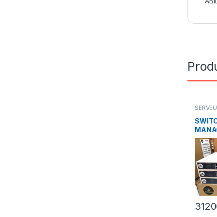
ABI
Produ
SERVEU
COMM
SWIT
MANAG
ports 
w
312