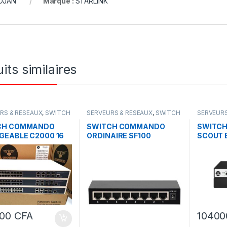
DJAN
Marque :
STARLINK
its similaires
RS & RESEAUX
,
SWITCH
SERVEURS & RESEAUX
,
SWITCH
SERVEURS
ANDO
COMMANDO
COMMAN
CH COMMANDO
SWITCH COMMANDO
SWITC
EABLE C2000 16
ORDINAIRE SF100
SCOUT E
Gigabyte + POE 290
8PORTS
,4GE/4
000
CFA
1040