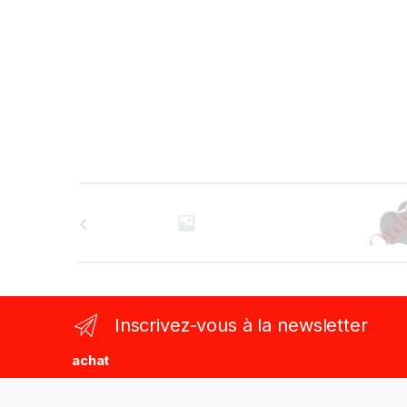
B
r
a
n
Inscrivez-vous à la newsletter
d
achat
s