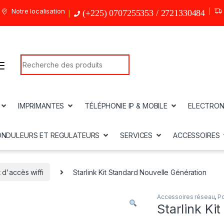
Notre localisation
(+225) 0707255353 / 2721330484
Search for:
IMPRIMANTES
TÉLÉPHONIE IP & MOBILE
ELECTRON
ONDULEURS ET REGULATEURS
SERVICES
ACCESSOIRES
 d'accès wiffi
Starlink Kit Standard Nouvelle Génération
Accessoires réseau
,
Po
Starlink Ki