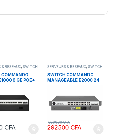
 & RESEAUX
,
SWITCH
SERVEURS & RESEAUX
,
SWITCH
DO
COMMANDO
H COMMANDO
SWITCH COMMANDO
1000 8 GE POE+
MANAGEABLE E2000 24
SFP
ports Gigabyte + POE 450
w
300000
CFA
00
CFA
292500
CFA