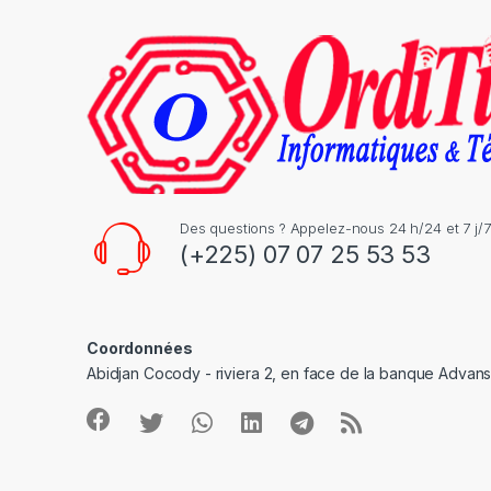
C
a
r
o
u
s
Des questions ? Appelez-nous 24 h/24 et 7 j/7
(+225) 07 07 25 53 53
e
l
Coordonnées
Abidjan Cocody - riviera 2, en face de la banque Advan