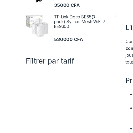
35000
CFA
TP-Link Deco BE65(3-
pack) System Mesh WiFi 7
L’
BE9300
530000
CFA
Con
zon
jou
Filtrer par tarif
tou
Pr