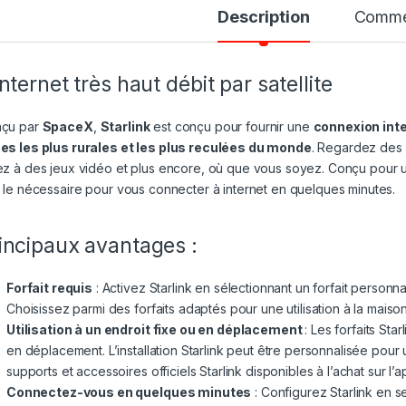
Description
Comme
internet très haut débit par satellite
çu par
SpaceX
,
Starlink
est conçu pour fournir une
connexion inte
es les plus rurales et les plus reculées du monde
. Regardez des 
ez à des jeux vidéo et plus encore, où que vous soyez. Conçu pour une 
t le nécessaire pour vous connecter à internet en quelques minutes.
incipaux avantages :
Forfait requis
: Activez Starlink en sélectionnant un forfait person
Choisissez parmi des forfaits adaptés pour une utilisation à la mais
Utilisation à un endroit fixe ou en déplacement
: Les forfaits Sta
en déplacement. L’installation Starlink peut être personnalisée pour
supports et accessoires officiels Starlink disponibles à l’achat sur l’ap
Connectez-vous en quelques minutes
: Configurez Starlink en 