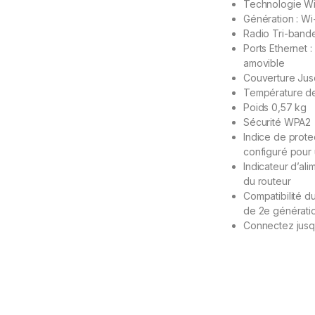
Technologie Wi-
Génération : Wi
Radio Tri-ban
Ports Ethernet 
amovible
Couverture Jus
Température de
Poids 0,57 kg
Sécurité WPA2
Indice de protec
configuré pour un
Indicateur d’ali
du routeur
Compatibilité d
de 2e génératio
Connectez jusq