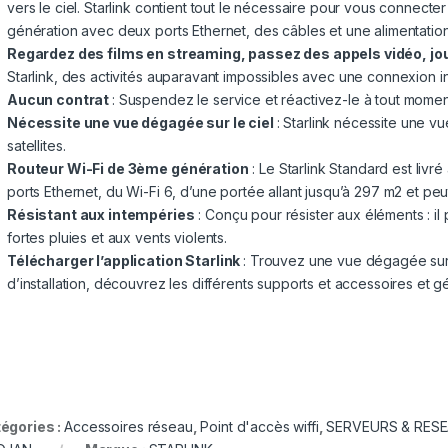
vers le ciel. Starlink contient tout le nécessaire pour vous connecter
génération avec deux ports Ethernet, des câbles et une alimentation
Regardez des films en streaming, passez des appels vidéo, jou
Starlink, des activités auparavant impossibles avec une connexion int
Aucun contrat
: Suspendez le service et réactivez-le à tout momen
Nécessite une vue dégagée sur le ciel
: Starlink nécessite une v
satellites.
Routeur Wi-Fi de 3ème génération
: Le Starlink Standard est liv
ports Ethernet, du Wi-Fi 6, d’une portée allant jusqu’à 297 m2 et pe
Résistant aux intempéries
: Conçu pour résister aux éléments : il p
fortes pluies et aux vents violents.
Télécharger l’application Starlink
: Trouvez une vue dégagée sur 
d’installation, découvrez les différents supports et accessoires et gér
égories :
Accessoires réseau
,
Point d'accès wiffi
,
SERVEURS & RES