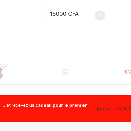
15000
CFA
...et recevez
un cadeau pour le premier
[wpforms id="5223