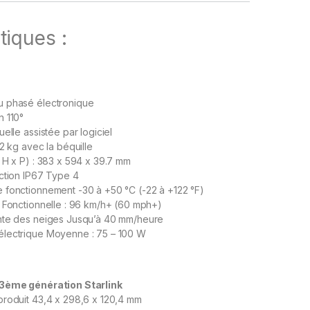
tiques :
 phasé électronique
n 110°
elle assistée par logiciel
2 kg avec la béquille
 H x P) : 383 x 594 x 39.7 mm
ction IP67 Type 4
 fonctionnement -30 à +50 °C (-22 à +122 °F)
 Fonctionnelle : 96 km/h+ (60 mph+)
nte des neiges Jusqu’à 40 mm/heure
lectrique Moyenne : 75 – 100 W
 3ème génération Starlink
produit 43,4 x 298,6 x 120,4 mm