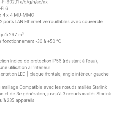
Fi 802,11 a/b/g/n/ac/ax
-Fi 6
de 4 x 4 MU-MIMO
: 2 ports LAN Ethernet verrouillables avec couvercle
qu’à 297 m²
 fonctionnement -30 à +50 °C
tion Indice de protection IP56 (résistant à l’eau),
e utilisation à l’intérieur
mentation LED | plaque frontale, angle inférieur gauche
u maillage Compatible avec les nœuds maillés Starlink
n et de 3e génération, jusqu’à 3 nœuds maillés Starlink
u’à 235 appareils