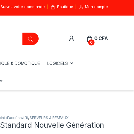
Suivez votre commande
Boutique
Mon compte
0
CFA
0
IQUE & DOMOTIQUE
LOGICIELS
int d'accès wiffi
,
SERVEURS & RESEAUX
t Standard Nouvelle Génération