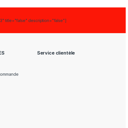
" title="false" description="false"]
ES
Service clientèle
 commande