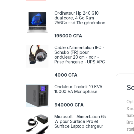
Ordinateur Hp 240 G10
dual core, 4 Go Ram
256Go ssd 13e génération
195000
CFA
Câble d'alimentation IEC -
Schuko (FR) pour
onduleur 20 cm - noir -
Prise française - UPS APC
4000
CFA
Se
Onduleur Toplink 10 KVA -
10000 VA Monophasé
Opt
940000
CFA
Xeo
fia
Microsoft - Alimentation 65
W pour Surface Pro et
Bro
Surface Laptop chargeur
sta