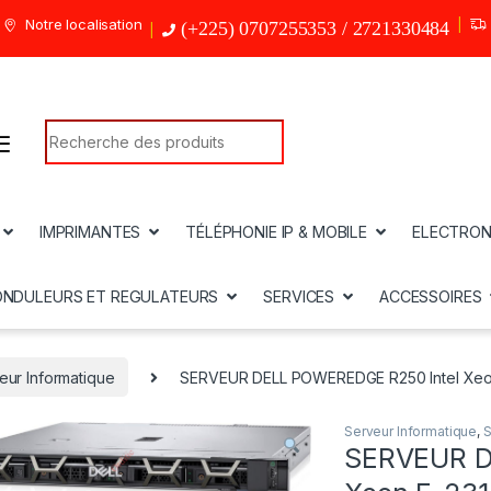
Notre localisation
(+225) 0707255353 / 2721330484
Search for:
IMPRIMANTES
TÉLÉPHONIE IP & MOBILE
ELECTRON
ONDULEURS ET REGULATEURS
SERVICES
ACCESSOIRES
eur Informatique
SERVEUR DELL POWEREDGE R250 Intel Xeo
Serveur Informatique
,
SERVEUR D