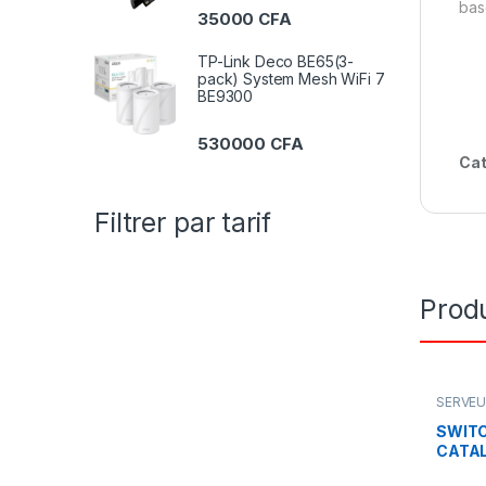
bas
35000
CFA
TP-Link Deco BE65(3-
pack) System Mesh WiFi 7
BE9300
530000
CFA
Cat
Filtrer par tarif
Produ
SERVEU
CISCO
SWITC
CATAL
ports