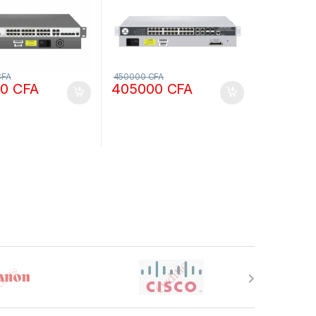
w
CFA
450000
CFA
00
CFA
405000
CFA