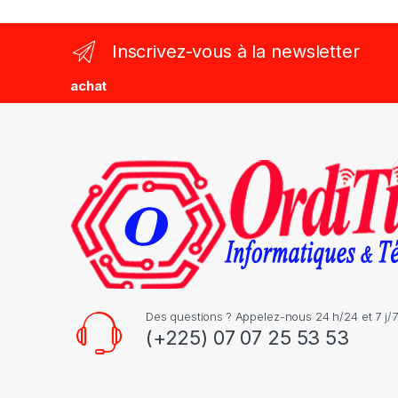
n
Inscrivez-vous à la newsletter
d
achat
s
C
a
r
o
u
s
Des questions ? Appelez-nous 24 h/24 et 7 j/7
(+225) 07 07 25 53 53
e
l