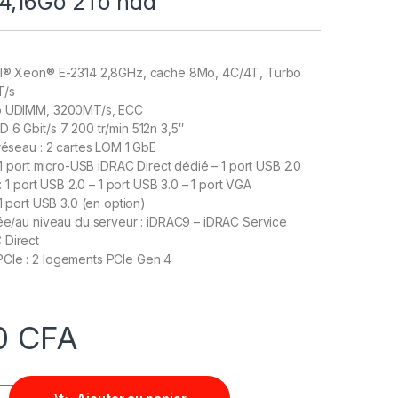
4,16Go 2To hdd
el® Xeon® E-2314 2,8GHz, cache 8Mo, 4C/4T, Turbo
T/s
Go UDIMM, 3200MT/s, ECC
 6 Gbit/s 7 200 tr/min 512n 3,5″
 réseau : 2 cartes LOM 1 GbE
: 1 port micro-USB iDRAC Direct dédié – 1 port USB 2.0
e : 1 port USB 2.0 – 1 port USB 3.0 – 1 port VGA
 1 port USB 3.0 (en option)
rée/au niveau du serveur : iDRAC9 – iDRAC Service
 Direct
CIe : 2 logements PCIe Gen 4
0
CFA