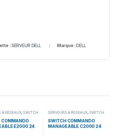
ette :
SERVEUR DELL
Marque :
DELL
 & RESEAUX
,
SWITCH
SERVEURS & RESEAUX
,
SWITCH
DO
COMMANDO
H COMMANDO
SWITCH COMMANDO
ABLE E2000 24
MANAGEABLE C2000 24
igabyte + POE 450
ports Gigabyte + POE 600