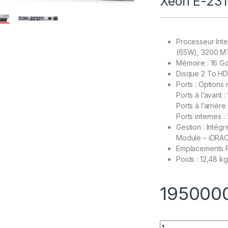
Xeon E-231
Processeur Int
(65W), 3200 M
Mémoire : 16 
Disque 2 To HDD
Ports : Options
Ports à l’avant 
Ports à l’arrièr
Ports internes :
Gestion : Intég
Module – iDRAC
Emplacements P
Poids : 12,48 kg
195000
Quantity