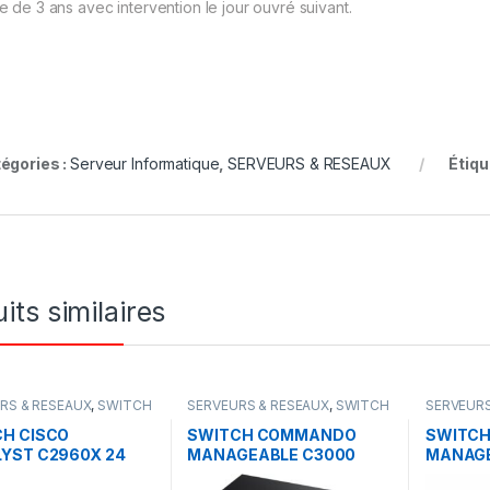
e de 3 ans avec intervention le jour ouvré suivant.
égories :
Serveur Informatique
,
SERVEURS & RESEAUX
Étiqu
its similaires
RS & RESEAUX
,
SWITCH
SERVEURS & RESEAUX
,
SWITCH
SERVEURS
COMMANDO
COMMAN
H CISCO
SWITCH COMMANDO
SWITC
YST C2960X 24
MANAGEABLE C3000
MANAGE
48ports Gigabyte + POE
ports G