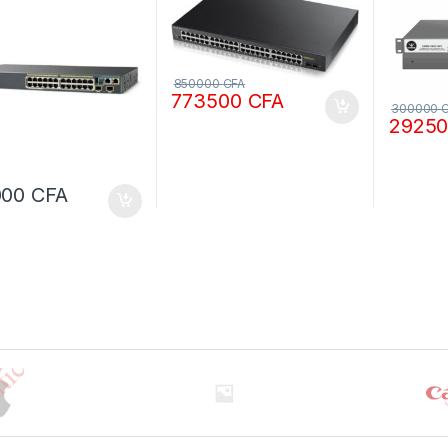
800 w
w
850000
CFA
773500
CFA
300000
2925
000
CFA