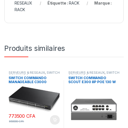
RESEAUX
Étiquette :
RACK
Marque :
RACK
Produits similaires
SERVEURS & RESEAUX
,
SWITCH
SERVEURS & RESEAUX
,
SWITCH
COMMANDO
COMMANDO
SWITCH COMMANDO
SWITCH COMMANDO
MANAGEABLE C3000
SCOUT E300 8P POE 130 W
48ports Gigabyte + POE 800
GIGABYTE 2GE+2SFP
w
773500
CFA
850000
CFA