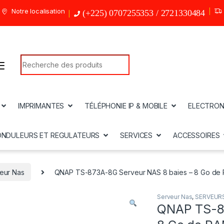
Notre localisation
(+225) 0707255353 / 2721330484
Search for:
IMPRIMANTES
TÉLÉPHONIE IP & MOBILE
ELECTRON
ONDULEURS ET REGULATEURS
SERVICES
ACCESSOIRES
eur Nas
QNAP TS-873A-8G Serveur NAS 8 baies – 8 Go de
Serveur Nas
,
SERVEURS
QNAP TS-87