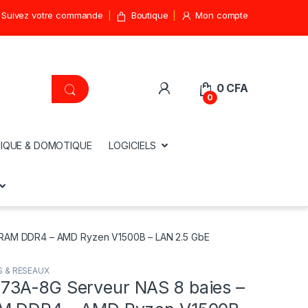
Suivez votre commande
Boutique
Mon compte
0
CFA
0
IQUE & DOMOTIQUE
LOGICIELS
 RAM DDR4 – AMD Ryzen V1500B – LAN 2.5 GbE
 & RESEAUX
3A-8G Serveur NAS 8 baies –