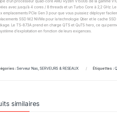
ipé d’un processeur quad-core AMD Ryzen V1500B de la gamme V10
vées avec jusqu’à 4 cores / 8 threads et un Turbo Core à 2,2 GHz.
x emplacements PCIe Gen 3 pour que vous puissiez déployer facil
lacements SSD M.2 NVMe pour la technologie Qtier et le cache SSD 
ckage. Le TS-873A prend en charge QTS et QuTS hero, ce qui permet a
système d’exploitation en fonction de leurs exigences.
égories :
Serveur Nas
,
SERVEURS & RESEAUX
Étiquettes :
its similaires