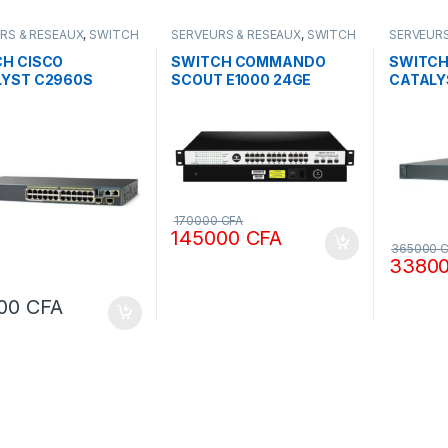
RS & RESEAUX
,
SWITCH
SERVEURS & RESEAUX
,
SWITCH
SERVEURS
COMMANDO
CISCO
H CISCO
SWITCH COMMANDO
SWITCH
LYST C2960S
SCOUT E1000 24GE
CATALY
L SFP PORTS POE
GIGABYTE 2GE+2SFP
C2960 p
POE NE
170000
CFA
145000
CFA
365000
C
3380
000
CFA