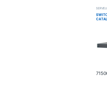
SERVEU
CISCO
SWITC
CATA
24PD-
715