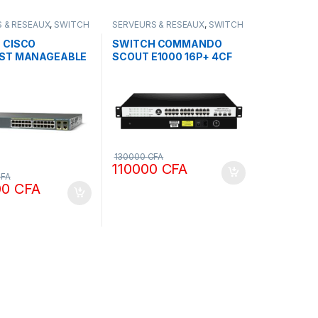
 & RESEAUX
,
SWITCH
SERVEURS & RESEAUX
,
SWITCH
COMMANDO
 CISCO
SWITCH COMMANDO
ST MANAGEABLE
SCOUT E1000 16P+ 4CF
cl 24 SFP PORTS
POE
W/NON GIGABYT
130000
CFA
110000
CFA
FA
00
CFA