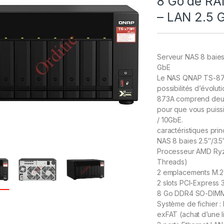
8 Go de R
– LAN 2.5 
Serveur NAS 8 baie
GbE
Le NAS QNAP TS-873
possibilités d’évolu
873A comprend deux
pour que vous puiss
/ 10GbE.
caractéristiques prin
NAS 8 baies 2.5″/3.5
Processeur AMD Ry
Threads)
2 emplacements M.2 
2 slots PCI-Express 
8 Go DDR4 SO-DIMM (
Système de fichier : 
exFAT (achat d’une l