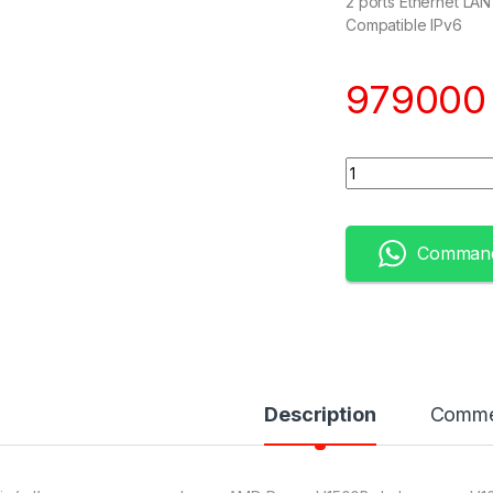
2 ports Ethernet LAN 
Compatible IPv6
97900
Quantity
Command
Description
Comme