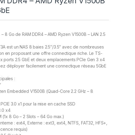
AM DDR4 – AMD Ryzen V1500B
GbE
s – 8 Go de RAM DDR4 – AMD Ryzen V1500B – LAN 2.5
A est un NAS 8 baies 2.5″/3.5″ avec de nombreuses
tion en proposant une offre connectique riche. Le TS-
 ports 2.5 GbE et deux emplacements PCIe Gen 3 x4
iez déployer facilement une connectique réseau 5GbE
cipales :
″
zen Embedded V1500B (Quad-Core 2.2 GHz – 8
PCIE 3.0 x1 pour la mise en cache SSD
3.0 x4
1x 8 Go – 2 Slots – 64 Go max.)
Interne : ext4, Externe : ext3, ext4, NTFS, FAT32, HFS+,
icence requis)