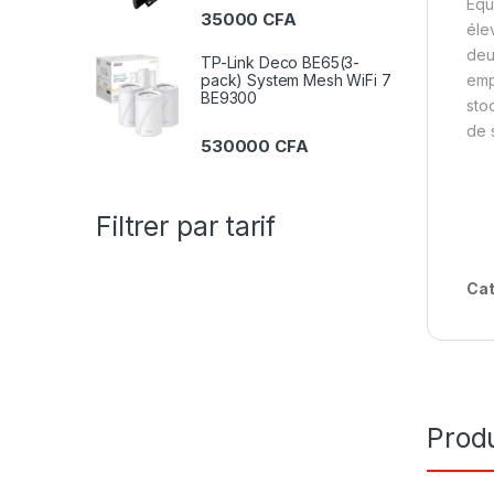
Équ
35000
CFA
éle
deu
TP-Link Deco BE65(3-
pack) System Mesh WiFi 7
emp
BE9300
sto
de 
530000
CFA
Filtrer par tarif
Cat
Produ