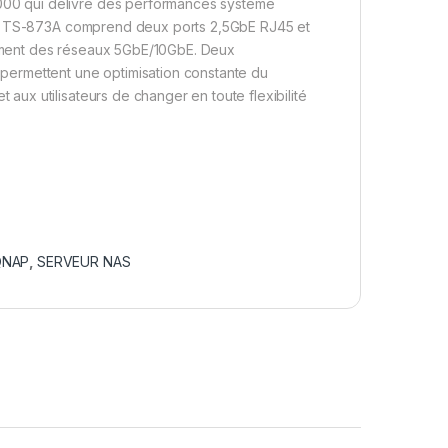
00 qui délivre des performances système
 Le TS-873A comprend deux ports 2,5GbE RJ45 et
ement des réseaux 5GbE/10GbE. Deux
permettent une optimisation constante du
ux utilisateurs de changer en toute flexibilité
QNAP
,
SERVEUR NAS