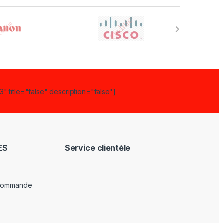
" title="false" description="false"]
ES
Service clientèle
 commande