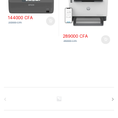
144000
CFA
200000
CFA
289000
CFA
350000
CFA
B
r
a