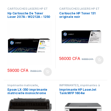
CARTOUCHES LASERS HP ET
CARTOUCHES LASERS HP ET
CANON ORIGINALE
,
Encres &
CANON ORIGINALE
,
Encres &
Hp Cartouche De Toner
Cartouche HP Toner 131
Toners
,
IMPRIMANTES
Toners
,
IMPRIMANTES
Laser 207A – W2212A – 1250
originale noir
Pages – Yellow
56000
CFA
60000
CFA
59000
CFA
75000
CFA
Imprimante matricielle
,
IMPRIMANTES
,
imprimantes à
IMPRIMANTES
jet d'encre
Epson LX-350 imprimante
Imprimante HP LaserJet
matricielle monochrome
Tank MFP 1604w
euro nlsp 220v