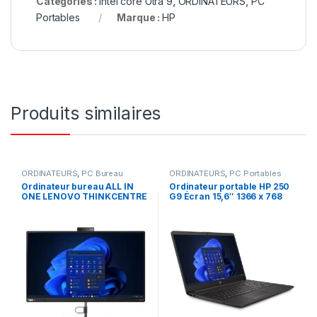
Catégories :
Intel core Utra 9
,
ORDINATEURS
,
PC
Portables
Marque :
HP
Produits similaires
ORDINATEURS
,
PC Bureau
ORDINATEURS
,
PC Portables
Ordinateur bureau ALL IN
Ordinateur portable HP 250
ONE LENOVO THINKCENTRE
G9 Écran 15,6″ 1366 x 768
NEO 30A Intel Core i7 13ème
pixels Intel N4500 8 Go
gen 16 Go DDR4 RAM 512
DDR4-SDRAM 512Go SSD Wi-
SSD ECRAN 27 Pouces
Fi, Windows 11
Windows 11 Pro