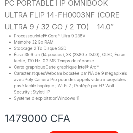
PC PORTABLE HP OMNIBOOK
ULTRA FLIP 14-FH0003NF (CORE
ULTRA 9 / 32 GO / 2 TO) – 14.0″
Processeur
Intel® Core™ Ultra 9 288V
Mémoire
32 Go RAM
Stockage
2 To Disque SSD
Écran
35,6 cm (14 pouces), 3K (2880 x 1800), OLED, Écran
tactile, 120 Hz, 0.2 MS Temps de réponse
Carte graphique
Carte graphique Intel® Arc™
Caractéristiques
Webcam boostée par l’IA de 9 mégapixels
avec Poly Camera Pro pour des appels vidéo incroyables ;
pavé tactile haptique ; Wi-Fi 7 ; Protégé par HP Wolf
Security ; Stylet HP
Système d’exploitation
Windows 11
1479000
CFA