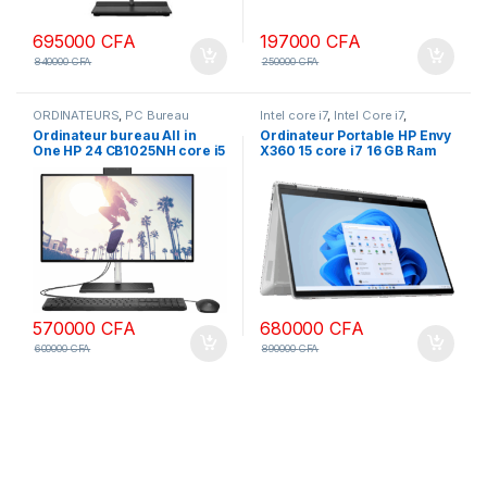
695000
CFA
197000
CFA
840000
CFA
250000
CFA
ORDINATEURS
,
PC Bureau
Intel core i7
,
Intel Core i7
,
ORDINATEURS
,
PC Portables
Ordinateur bureau All in
Ordinateur Portable HP Envy
One HP 24 CB1025NH core i5
X360 15 core i7 16 GB Ram
8gb Ram 512 SSD écran 24
1To SSD Windows 10 écran
pouces, non tactile 12ème
tactile 15.6 pouces
génération
570000
CFA
680000
CFA
600000
CFA
890000
CFA