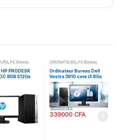
EURS
,
PC Bureau
ORDINATEURS
,
PC Bureau
 HP PRODESK
Ordinateur Bureau Dell
DC 8GB 512Go
Vostro 3910 core i3 8Go
RAN 22″ HDMI
Ram DDR4 512 SSD écran
L HD
22 pouces Full HD
450000
CFA
339000
CFA