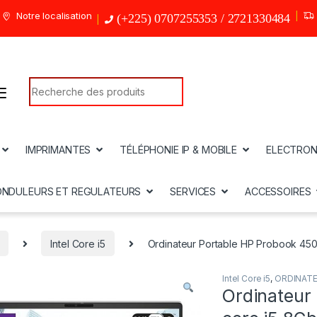
Notre localisation
(+225) 0707255353 / 2721330484
Search for:
IMPRIMANTES
TÉLÉPHONIE IP & MOBILE
ELECTRON
ONDULEURS ET REGULATEURS
SERVICES
ACCESSOIRES
Intel Core i5
Ordinateur Portable HP Probook 450
Intel Core i5
,
ORDINAT
Ordinateur