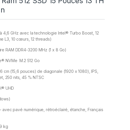
b Ram 512 SSD 15 Pouces 13 TH
an
u’à 4,6 GHz avec la technologie Intel® Turbo Boost, 12
 L3, 10 cœurs, 12 threads)
re RAM DDR4-3200 MHz (1 x 8 Go)
Ie® NVMe M.2 512 Go
,6 cm (15,6 pouces) de diagonale (1920 x 1080), IPS,
let, 250 nits, 45 % NTSC
tel® UHD
dows)
– avec pavé numérique, rétroéclairé, étanche, Français
79 kg