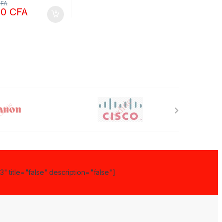
FA
00
CFA
" title="false" description="false"]