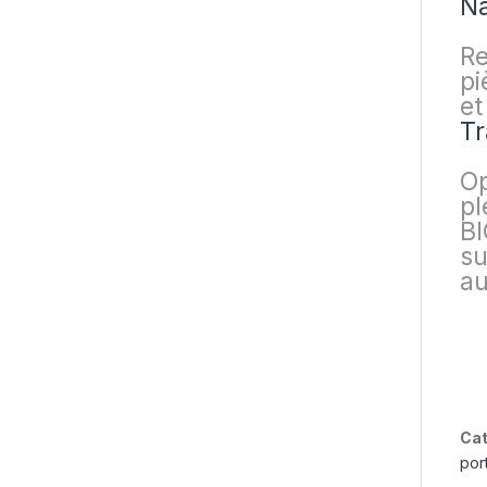
Na
Re
pi
et
Tr
Op
pl
BI
su
au
Cat
por