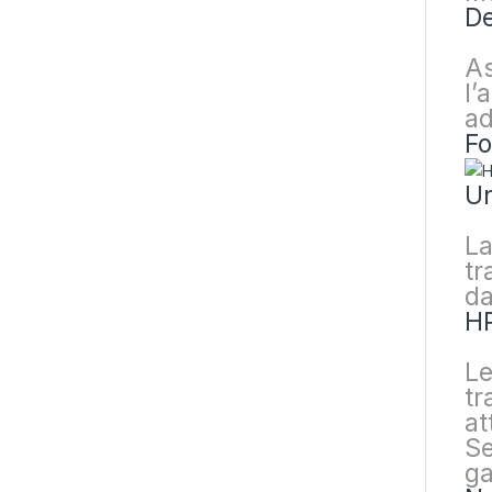
De
As
l’
ad
Fo
Un
La
tr
da
HP
Le
tr
at
Se
ga