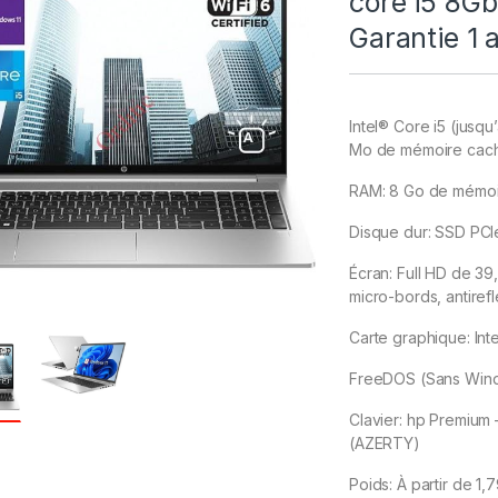
core i5 8G
Garantie 1 
Intel® Core i5 (jusq
Mo de mémoire cache
RAM: 8 Go de mémoi
Disque dur: SSD PC
Écran: Full HD de 39
micro-bords, antiref
Carte graphique: In
FreeDOS (Sans Win
Clavier: hp Premium 
(AZERTY)
Poids: À partir de 1,