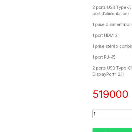
2 ports USB Type-A, v
port d’alimentation)
1 prise d’alimentatio
1 port HDMI 2.1
1 prise stéréo com
1 port RJ-45
2 ports USB Type-C®,
DisplayPort™ 2.1)
519000
Quantity