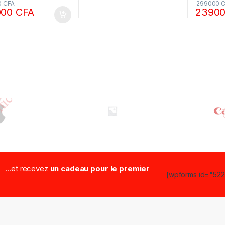
0
CFA
299000
C
000
CFA
2390
...et recevez
un cadeau pour le premier
[wpforms id="5223