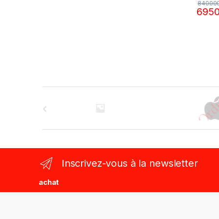
84000
695
B
r
a
n
Inscrivez-vous à la newsletter
d
achat
s
C