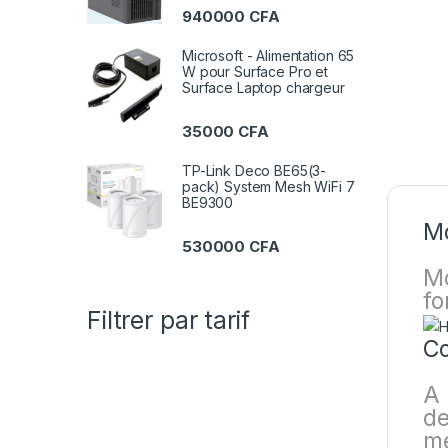
940000
CFA
Microsoft - Alimentation 65
W pour Surface Pro et
Surface Laptop chargeur
35000
CFA
TP-Link Deco BE65(3-
pack) System Mesh WiFi 7
BE9300
Mo
530000
CFA
Mo
fo
Filtrer par tarif
Co
A 
de
me