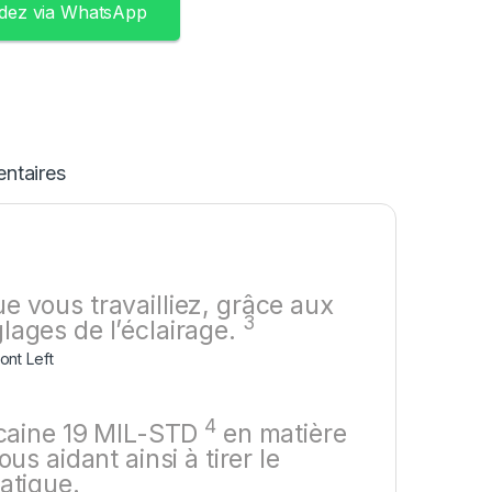
ez via WhatsApp
ntaires
e vous travailliez, grâce aux
3
églages de
l’éclairage.
4
icaine 19
MIL-STD
en matière
us aidant ainsi à tirer le
atique.