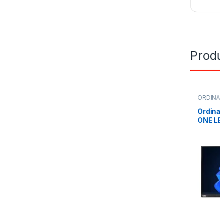
Produ
ORDIN
Ordina
ONE L
THINK
Intel 
Go DD
ECRAN
Windo