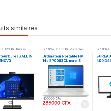
its similaires
ATEURS
,
PC Bureau
ORDINATEURS
,
PC Portables
ORDINAT
teur bureau ALL IN
Ordinateur Portable HP
BUREAU
ENOVO
14s EP0063CL core i3 –
400 G4 
CENTRE NEO 30A
8gb Ram ddr4 – 512 SSD –
SSD EC
Core i7 13ème gen 16
14 Pouces, clavier
VGA FUL
R4 RAM 512 SSD
rétroéclairé, carte
 27 Pouces
graphique
ws 11 Pro
400000
CFA
285000
CFA