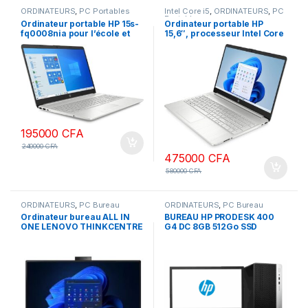
ORDINATEURS
,
PC Portables
Intel Core i5
,
ORDINATEURS
,
PC
Portables
Ordinateur portable HP 15s-
Ordinateur portable HP
fq0008nia pour l’école et
15,6″, processeur Intel Core
les affaires (Intel Celeron
i5-1355U de 13e génération,
N4120 4 cœurs, 8 Go de
8 Go de RAM, SSD 512 Go,
RAM, SSD PCIe 512 Go, Intel
écran antireflet FHD,
UHD 600, 15,6″ 60 Hz HD
webcam, pavé numérique,
(1366×768), WiFi, Bluetooth,
Wi-Fi, Bluetooth, HDMI,
webcam, Win 10 Pro)
Windows 11
195000
CFA
240000
CFA
475000
CFA
580000
CFA
ORDINATEURS
,
PC Bureau
ORDINATEURS
,
PC Bureau
Ordinateur bureau ALL IN
BUREAU HP PRODESK 400
ONE LENOVO THINKCENTRE
G4 DC 8GB 512Go SSD
NEO 30A Intel Core i7 13ème
ECRAN 22″ HDMI VGA FULL
gen 16 Go DDR4 RAM 512
HD
SSD ECRAN 27 Pouces
Windows 11 Pro