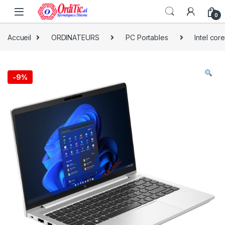
0
Accueil
ORDINATEURS
PC Portables
Intel core
-
9%