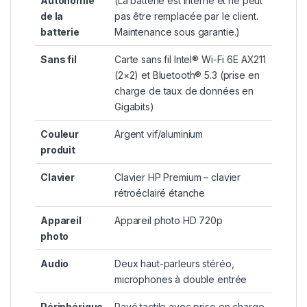
Autonomie
(La batterie est interne et ne peut
de la
pas être remplacée par le client.
batterie
Maintenance sous garantie.)
Sans fil
Carte sans fil Intel® Wi-Fi 6E AX211
(2×2) et Bluetooth® 5.3 (prise en
charge de taux de données en
Gigabits)
Couleur
Argent vif/aluminium
produit
Clavier
Clavier HP Premium – clavier
rétroéclairé étanche
Appareil
Appareil photo HD 720p
photo
Audio
Deux haut-parleurs stéréo,
microphones à double entrée
Périphérique
Pavé tactile avec prise en charge