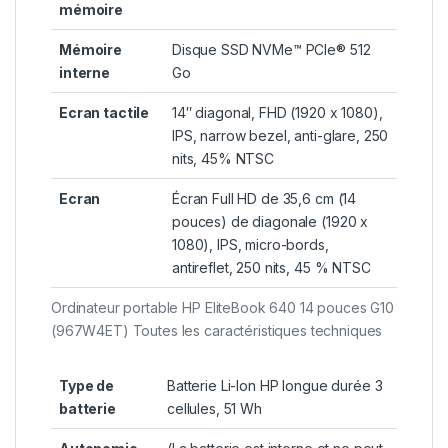
mémoire
Mémoire
Disque SSD NVMe™ PCIe® 512
interne
Go
Ecran tactile
14″ diagonal, FHD (1920 x 1080),
IPS, narrow bezel, anti-glare, 250
nits, 45%
NTSC
Ecran
Écran Full HD de 35,6 cm (14
pouces) de diagonale (1920 x
1080), IPS, micro-bords,
antireflet, 250 nits, 45 %
NTSC
Ordinateur portable HP EliteBook 640 14 pouces G10
(967W4ET) Toutes les caractéristiques techniques
Type de
Batterie Li-Ion HP longue durée 3
batterie
cellules, 51 Wh