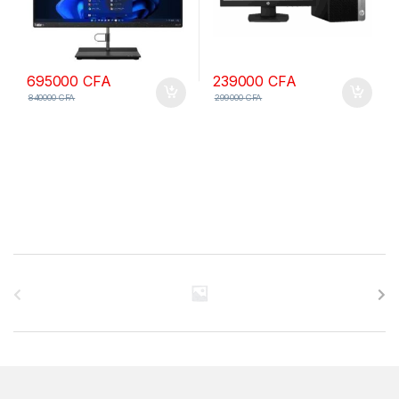
695000
CFA
239000
CFA
840000
CFA
299000
CFA
B
r
a
n