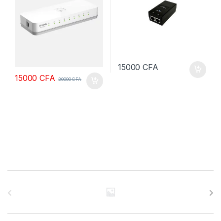
15000
CFA
15000
CFA
20000
CFA
B
r
a