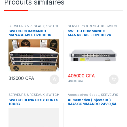
Produits similaires
SERVEURS & RESEAUX
,
SWITCH
SERVEURS & RESEAUX
,
SWITCH
COMMANDO
COMMANDO
SWITCH COMMANDO
SWITCH COMMANDO
MANAGEABLE C2000 16
MANAGEABLE C2000 24
ports Gigabyte + POE 290 w
ports Gigabyte + POE 600 w
405000
CFA
312000
CFA
450000
CFA
SERVEURS & RESEAUX
,
SWITCH
Accessoires réseau
,
SERVEURS
DLINK
& RESEAUX
SWITCH DLINK DES 8 PORTS
Alimentation (injecteur )
1008C
RJ45 COMMANDO 24V 0,5A