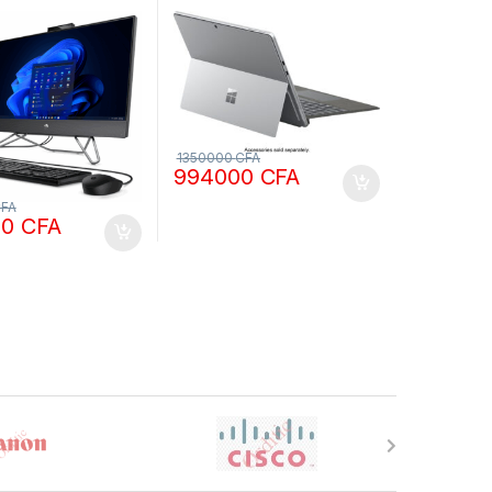
4 512 Go SSD-
tactile Intel Core i5 8Go
 dvd- écran 22
RAM 512Go SSD
Clavier français
1350000
CFA
994000
CFA
FA
00
CFA