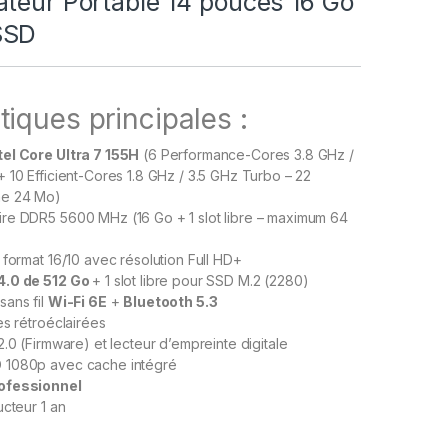
ateur Portable 14 pouces 16 Go
SSD
tiques principales :
el Core Ultra 7 155H
(6 Performance-Cores 3.8 GHz /
 10 Efficient-Cores 1.8 GHz / 3.5 GHz Turbo – 22
he 24 Mo)
re DDR5 5600 MHz (16 Go + 1 slot libre – maximum 64
 format 16/10 avec résolution Full HD+
4.0 de 512 Go
+ 1 slot libre pour SSD M.2 (2280)
sans fil
Wi-Fi 6E
+
Bluetooth 5.3
es rétroéclairées
2.0 (Firmware) et lecteur d’empreinte digitale
 1080p avec cache intégré
ofessionnel
ucteur 1 an