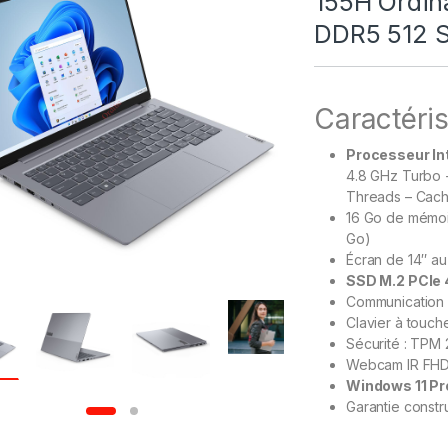
155H Ordin
DDR5 512 
Caractéris
Processeur Int
4.8 GHz Turbo +
Threads – Cac
16 Go de mémoi
Go)
Écran de 14″ au
SSD M.2 PCIe 
Communication 
Clavier à touch
Sécurité : TPM 
Webcam IR FHD
Windows 11 Pr
Garantie constr