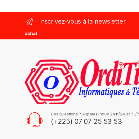
a
n
Inscrivez-vous à la newsletter
d
achat
s
C
a
r
o
u
s
Des questions ? Appelez-nous 24 h/24 et 7 j/7
(+225) 07 07 25 53 53
e