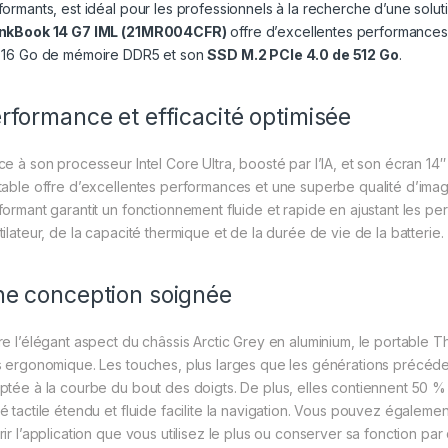
formants, est idéal pour les professionnels à la recherche d’une soluti
nkBook 14 G7 IML (21MR004CFR)
offre d’excellentes performance
 16 Go de mémoire DDR5 et son
SSD M.2 PCIe 4.0 de 512 Go
.
rformance et efficacité optimisée
ce à son processeur Intel Core Ultra, boosté par l’IA, et son écran 14
table offre d’excellentes performances et une superbe qualité d’image
formant garantit un fonctionnement fluide et rapide en ajustant les pe
ilateur, de la capacité thermique et de la durée de vie de la batterie.
e conception soignée
re l’élégant aspect du châssis Arctic Grey en aluminium, le portable 
s ergonomique. Les touches, plus larges que les générations précéd
ptée à la courbe du bout des doigts. De plus, elles contiennent 50 
é tactile étendu et fluide facilite la navigation. Vous pouvez égalemen
ir l’application que vous utilisez le plus ou conserver sa fonction par 