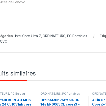
vices de Lenovo.
égories :
Intel Core Ultra 7
,
ORDINATEURS
,
PC Portables
Éti
NOVO
its similaires
ATEURS
,
PC Bureau
ORDINATEURS
,
PC Portables
ORDINAT
teur BUREAU All in
Ordinateur Portable HP
All in O
p 24 Cb1031nh core
14s EP0063CL core i3 –
Core i5