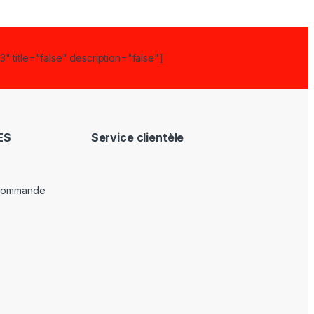
" title="false" description="false"]
ES
Service clientèle
 commande