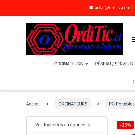
achat@orditic.com
ORDINATEURS
RÉSEAU / SERVEUR
Accueil
ORDINATEURS
PC Portables
Voir toutes les catégories
-
25%