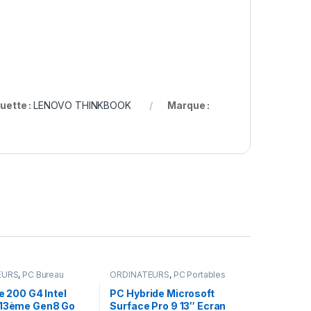
quette :
LENOVO THINKBOOK
Marque :
EURS
,
PC Bureau
ORDINATEURS
,
PC Portables
ne 200 G4 Intel
PC Hybride Microsoft
-13ème Gen8 Go
Surface Pro 9 13″ Ecran