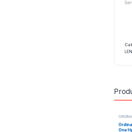
Ser
Cat
LE
Produ
ORDIN
Ordina
One H