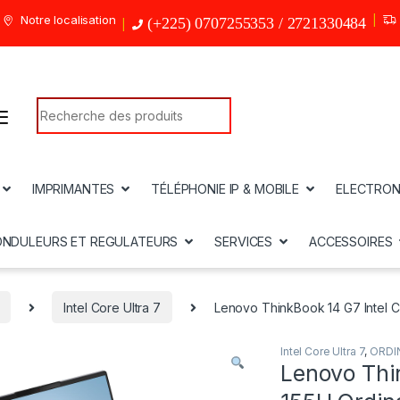
Notre localisation
(+225) 0707255353 / 2721330484
Search for:
IMPRIMANTES
TÉLÉPHONIE IP & MOBILE
ELECTRON
ONDULEURS ET REGULATEURS
SERVICES
ACCESSOIRES
Intel Core Ultra 7
Lenovo ThinkBook 14 G7 Intel C
Intel Core Ultra 7
,
ORDI
Lenovo Thin