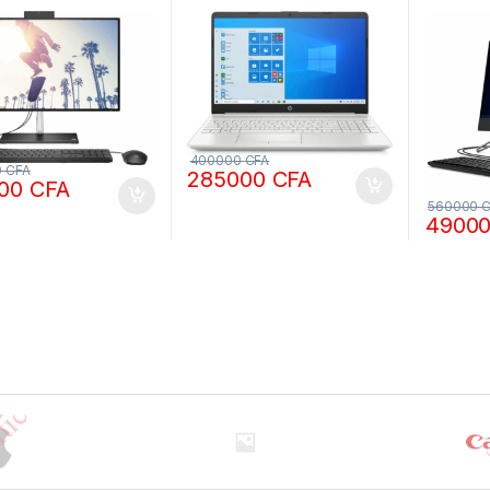
o Ram 256 SSD +1To
8gb Ram ddr4 – 512 SSD –
RAM DDR
écran 24 pouces
14 Pouces, clavier
Lecteur
e 12ème génération
rétroéclairé, carte
Pouces 
graphique
400000
CFA
0
CFA
285000
CFA
000
CFA
560000
C
4900