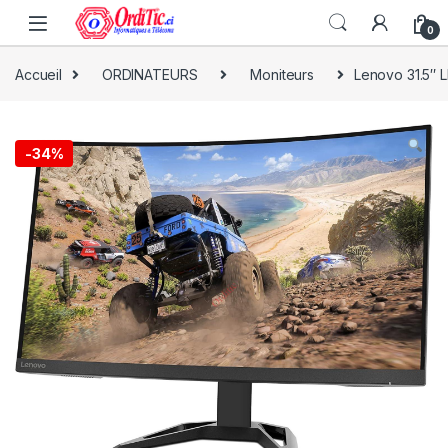
0
Accueil
ORDINATEURS
Moniteurs
Lenovo 31.5″ 
-
34%