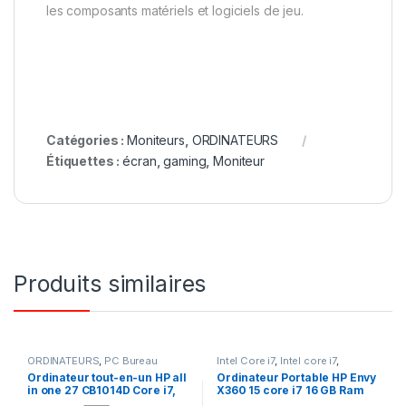
les composants matériels et logiciels de jeu.
Catégories :
Moniteurs
,
ORDINATEURS
Étiquettes :
écran
,
gaming
,
Moniteur
Produits similaires
ORDINATEURS
,
PC Bureau
Intel Core i7
,
Intel core i7
,
ORDINATEURS
,
PC Portables
Ordinateur tout-en-un HP all
Ordinateur Portable HP Envy
in one 27 CB1014D Core i7,
X360 15 core i7 16 GB Ram
16 Go de RAM, 256 Go de
1To SSD Windows 10 écran