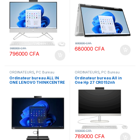
SSD + 1 To de disque dur,
tactile 15.6 pouces
Windows 11, écran tactile,
bleu nébuleuse
890000
CFA
680000
CFA
980000
CFA
796000
CFA
ORDINATEURS
,
PC Bureau
ORDINATEURS
,
PC Bureau
Ordinateur bureau ALL IN
Ordinateur bureau All in
ONE LENOVO THINKCENTRE
One Hp 27 CR0152nh
NEO 30A Intel Core i7 13ème
CR0153nh Intel Core i7
gen 16 Go DDR4 RAM 512
13ème Gen 16 Go DDR4 RAM
SSD ECRAN 27 Pouces
1To SSD ECRAN 27 pouces
Windows 11 Pro
Tactile Windows 11 Pro
950000
CFA
789000
CFA