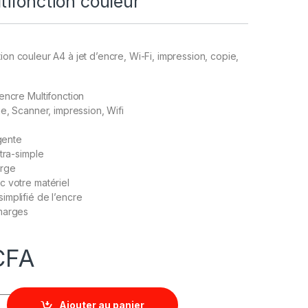
tifonction couleur
ion couleur A4 à jet d’encre, Wi-Fi, impression, copie,
encre Multifonction
ie, Scanner, impression, Wifi
igente
tra-simple
arge
 votre matériel
mplifié de l’encre
marges
CFA
Ajouter au panier