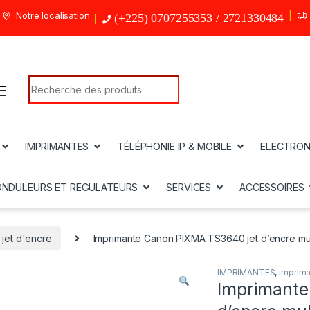
Notre localisation
(+225) 0707255353 / 2721330484
Search for:
IMPRIMANTES
TÉLÉPHONIE IP & MOBILE
ELECTRON
ONDULEURS ET REGULATEURS
SERVICES
ACCESSOIRES
 jet d'encre
Imprimante Canon PIXMA TS3640 jet d’encre mul
IMPRIMANTES
,
imprima
Imprimante