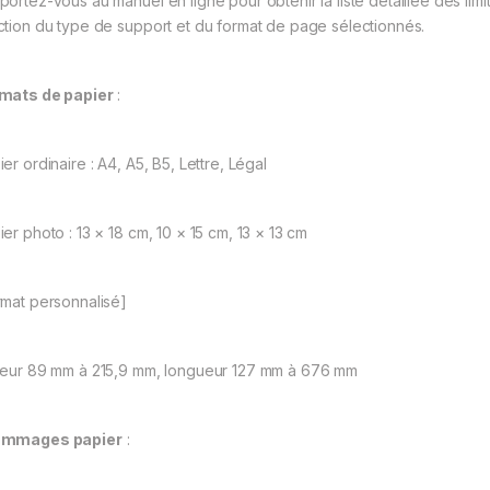
portez-vous au manuel en ligne pour obtenir la liste détaillée des lim
ction du type de support et du format de page sélectionnés.
mats de papier
:
er ordinaire : A4, A5, B5, Lettre, Légal
er photo : 13 × 18 cm, 10 × 15 cm, 13 × 13 cm
rmat personnalisé]
geur 89 mm à 215,9 mm, longueur 127 mm à 676 mm
ammages papier
: