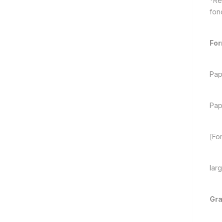
*Re
fon
For
Papi
Papi
[Fo
lar
Gr