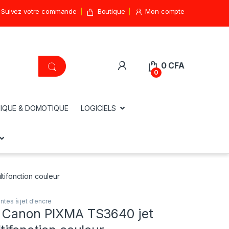
Suivez votre commande
Boutique
Mon compte
0
CFA
0
IQUE & DOMOTIQUE
LOGICIELS
tifonction couleur
ntes à jet d'encre
 Canon PIXMA TS3640 jet