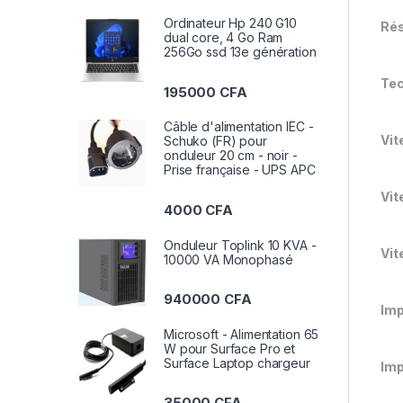
Ordinateur Hp 240 G10
Rés
dual core, 4 Go Ram
256Go ssd 13e génération
Tec
195000
CFA
Câble d'alimentation IEC -
Vit
Schuko (FR) pour
onduleur 20 cm - noir -
Prise française - UPS APC
Vit
4000
CFA
Onduleur Toplink 10 KVA -
Vit
10000 VA Monophasé
940000
CFA
Imp
Microsoft - Alimentation 65
W pour Surface Pro et
Surface Laptop chargeur
Imp
35000
CFA