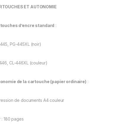
RTOUCHES ET AUTONOMIE
touches d’encre standard
:
445, PG-445XL (noir)
446, CL-446XL (couleur)
onomie de la cartouche (papier ordinaire)
:
ression de documents A4 couleur
r : 180 pages