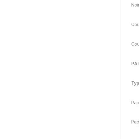
Noi
Cou
Cou
PA
Typ
Pap
Pap