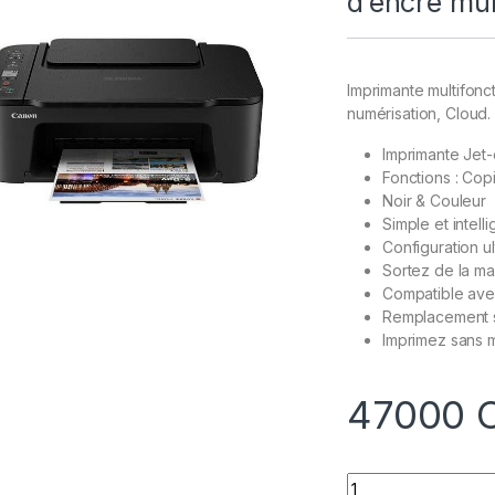
d’encre mul
Imprimante multifonct
numérisation, Cloud.
Imprimante Jet-
Fonctions : Cop
Noir & Couleur
Simple et intell
Configuration ul
Sortez de la m
Compatible avec
Remplacement si
Imprimez sans 
47000
Quantity