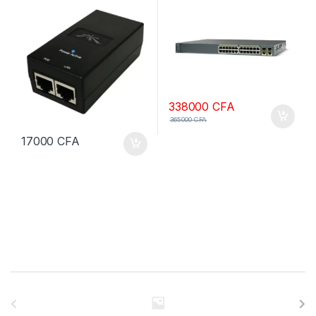
GIGABYT
338000
CFA
365000
CFA
17000
CFA
B
r