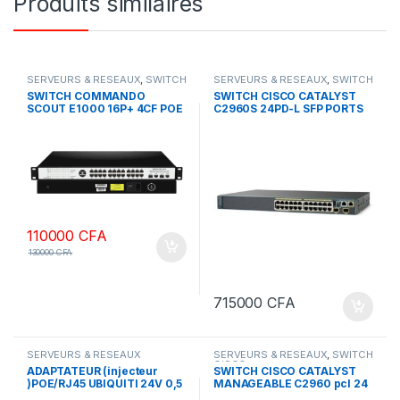
Produits similaires
SERVEURS & RESEAUX
,
SWITCH
SERVEURS & RESEAUX
,
SWITCH
COMMANDO
CISCO
SWITCH COMMANDO
SWITCH CISCO CATALYST
SCOUT E1000 16P+ 4CF POE
C2960S 24PD-L SFP PORTS
POE
110000
CFA
130000
CFA
715000
CFA
SERVEURS & RESEAUX
SERVEURS & RESEAUX
,
SWITCH
CISCO
ADAPTATEUR (injecteur
SWITCH CISCO CATALYST
)POE/RJ45 UBIQUITI 24V 0,5
MANAGEABLE C2960 pcl 24
A
SFP PORTS POE NEW/NON