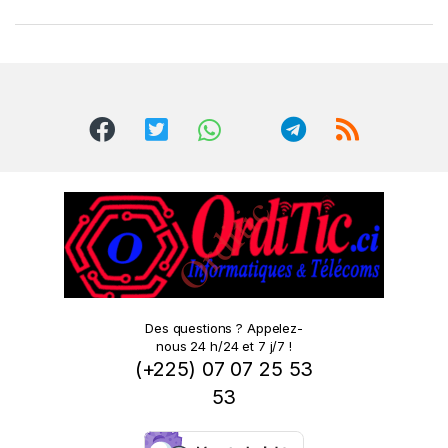
a
n
d
s
C
a
r
o
Des questions ? Appelez-
nous 24 h/24 et 7 j/7 !
u
(+225) 07 07 25 53
s
53
e