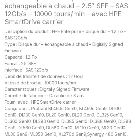
échangeable à chaud – 2.5″ SFF – SAS
12Gb/s – 10000 tours/min – avec HPE
SmartDrive carrier
Description du produit : HPE Enterprise – disque dur – 1.2 To –
SAS 12Gb/s
Type : Disque dur – échangeable à chaud – Digitally Signed
Firmware
Capacité : 1.2 To
Format : 2.5″SFF
Interface : SAS 12Gb/s
Débit de transfert de données : 1.2 Go/s
Vitesse de broche : 10000 tours/min
Caractéristiques : Digitally Signed Firmware
Garantie du fabricant : Garantie de 3 ans
Fourni avec : HPE SmartDrive carrier
Conçu pour : ProLiant BL460c Gen10, BL460c Gen9, DL160
Gen10, DL180 Gen10, DL20 Gen10, DL20 Gen9, DL325 Gen10,
DL360 Gen10, DL380 Gen10, DL385 Gen10, DL388 Gen10, DL388
Gen9, DL560 Gen10, DL580 Gen10, ML110 Gen10, ML30 Gen10,
ML30 Gen9, ML350 Gen10, XL270d Gen9;Synergy 480 Gen10,