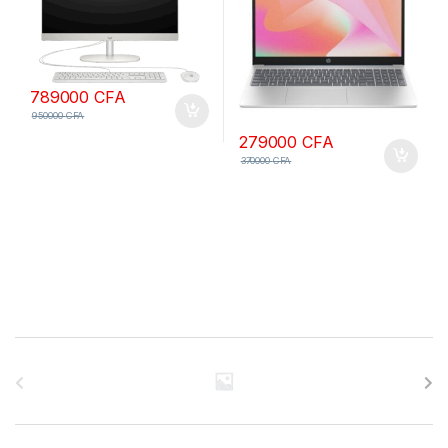
789000
CFA
950000
CFA
279000
CFA
370000
CFA
B
r
a