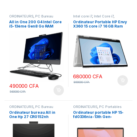
ORDINATEURS
,
PC Bureau
Intel core i7
,
Intel Core i7
,
ORDINATEURS
,
PC Portables
All in One 200 G4 Intel Core
Ordinateur Portable HP Envy
i5-13ème Gen8 Go RAM
X360 15 core i7 16 GB Ram
DDR4 512 Go SSD-Lecteur
1To SSD Windows 10 écran
dvd- écran 22 Pouces
tactile 15.6 pouces
Clavier français
680000
CFA
890000
CFA
490000
CFA
560000
CFA
ORDINATEURS
,
PC Bureau
ORDINATEURS
,
PC Portables
Ordinateur bureau All in
Ordinateur portable HP 15-
One Hp 27 CR0152nh
fd0336nia-13th Gen-
CR0153nh Intel Core i7
Intel®Core™i3-1315U-8Go
13ème Gen 16 Go DDR4 RAM
Ram-512Go SSD-Clavier
1To SSD ECRAN 27 pouces
Rétroéclairé-Ecran 15,6”-
Tactile Windows 11 Pro
W11pro