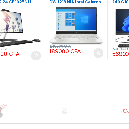
P 24 CB1025NH
DW 1213 NIA Intel Celeron
240 G10
5 8gb Ram 1To SSD
12th Gen 4Go Ram 512Go
Intel i5
24 pouces, non
SSD Windows 10 Pro
512GB S
e 12ème génération
Ecran 15,6″
pouces
240000
CFA
0
CFA
600000
189000
CFA
000
CFA
5690