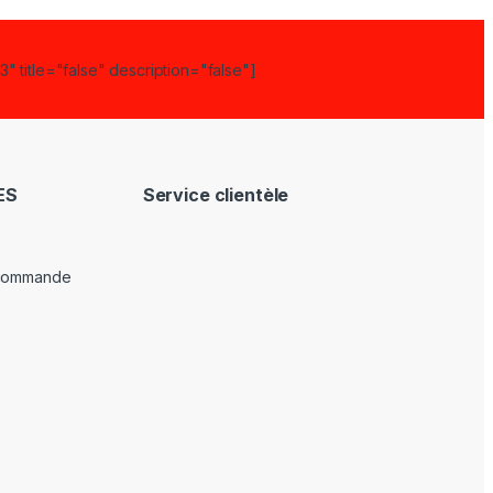
" title="false" description="false"]
ES
Service clientèle
 commande