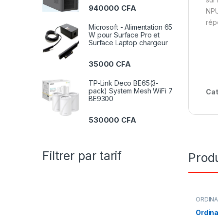
940000
CFA
NPU
rép
Microsoft - Alimentation 65
W pour Surface Pro et
Surface Laptop chargeur
35000
CFA
TP-Link Deco BE65(3-
pack) System Mesh WiFi 7
Cat
BE9300
530000
CFA
Filtrer par tarif
Produ
ORDIN
Ordina