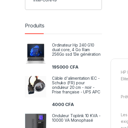
Produits
Ordinateur Hp 240 G10
dual core, 4 Go Ram
256Go ssd 13e génération
195000
CFA
HP 
Câble d'alimentation IEC -
Eli
Schuko (FR) pour
onduleur 20 cm - noir -
Prise française - UPS APC
Prê
4000
CFA
Les
Onduleur Toplink 10 KVA -
10000 VA Monophasé
exi
sur 