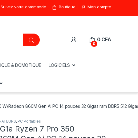
Suivez votre commande
Boutique
Mon compte
0
CFA
0
IQUE & DOMOTIQUE
LOGICIELS
50 W/Radeon 860M Gen Ai PC 14 pouces 32 Gigas ram DDR5 512 Giga
NATEURS
,
PC Portables
 G1a Ryzen 7 Pro 350