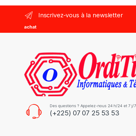
n
Inscrivez-vous à la newsletter
d
achat
s
C
a
r
o
u
s
Des questions ? Appelez-nous 24 h/24 et 7 j/7
(+225) 07 07 25 53 53
e
l