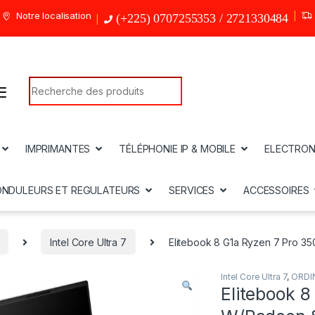
Notre localisation
(+225) 0707255353 / 2721330484
Search for:
IMPRIMANTES
TÉLÉPHONIE IP & MOBILE
ELECTRON
ONDULEURS ET REGULATEURS
SERVICES
ACCESSOIRES
Intel Core Ultra 7
Elitebook 8 G1a Ryzen 7 Pro 3
Intel Core Ultra 7
,
ORDI
Elitebook 8