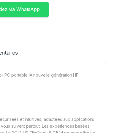
ez via WhatsApp
ntaires
ot+ PC portable IA nouvelle génération HP
sécurisées et intuitives, adaptées aux applications
i vous suivent partout. Les expériences basées
eurs. Le PC IA HP EliteBook 8 G1i 14 pouces offre un