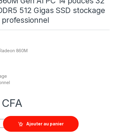
60M Gen Ai PC 14 pouces 32
DDR5 512 Gigas SSD stockage
 professionnel
/Radeon 860M
kage
onnel
0
CFA
Ajouter au panier