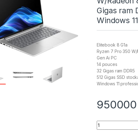
W/Radeon 8
Gigas ram 
Windows 11
Elitebook 8 G1a
Ryzen 7 Pro 350 W
Gen Ai PC
14 pouces
32 Gigas ram DDR5
512 Gigas SSD stoc
Windows 11 professi
95000
Quantity