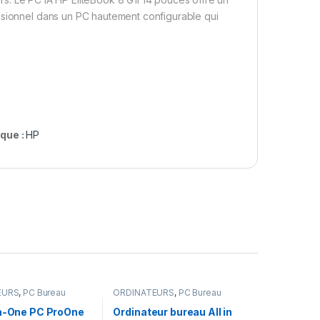
ssionnel dans un PC hautement configurable qui
que :
HP
EURS
,
PC Bureau
ORDINATEURS
,
PC Bureau
in-One PC ProOne
Ordinateur bureau All in