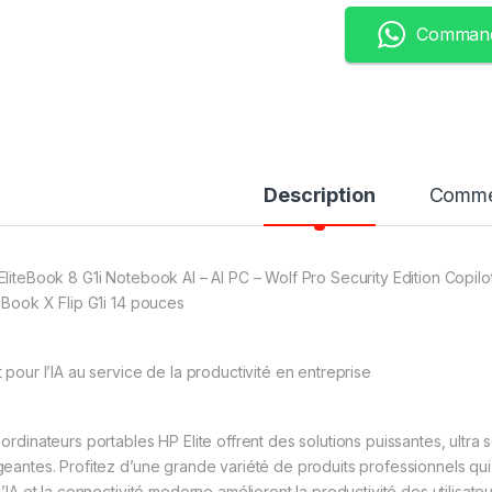
Command
Description
Comme
EliteBook 8 G1i Notebook AI – AI PC – Wolf Pro Security Edition Copil
teBook X Flip G1i 14 pouces
t pour l’IA au service de la productivité en entreprise
 ordinateurs portables HP Elite offrent des solutions puissantes, ultra 
geantes. Profitez d’une grande variété de produits professionnels qu
l’IA et la connectivité moderne améliorent la productivité des utilisat