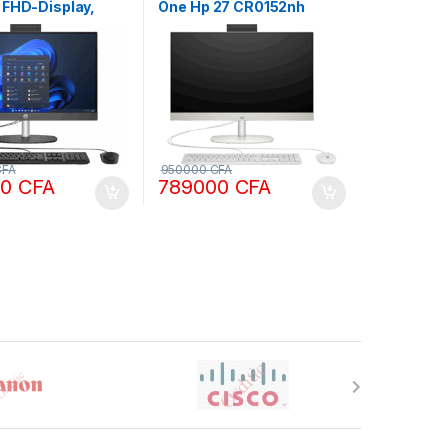
 FHD-Display,
One Hp 27 CR0152nh
-1335U, 8GB RAM,
CR0153nh Intel Core i7
SD écran 24
13ème Gen 16 Go DDR4
RAM 1To SSD ECRAN 27
pouces Tactile Windows
11 Pro
CFA
950000
CFA
00
CFA
789000
CFA