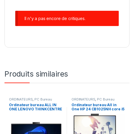
Il n'y a pas encore de critiques.
Produits similaires
ORDINATEURS
,
PC Bureau
ORDINATEURS
,
PC Bureau
Ordinateur bureau ALL IN
Ordinateur bureau All in
ONE LENOVO THINKCENTRE
One HP 24 CB1025NH core i5
NEO 30A Intel Core i7 13ème
8gb Ram 512 SSD écran 24
gen 16 Go DDR4 RAM 512
pouces, non tactile 12ème
SSD ECRAN 27 Pouces
génération
Windows 11 Pro