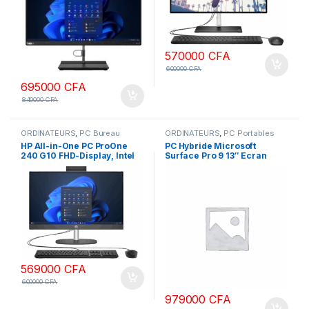
570000
CFA
600000
CFA
695000
CFA
840000
CFA
ORDINATEURS
,
PC Bureau
ORDINATEURS
,
PC Portables
HP All-in-One PC ProOne
PC Hybride Microsoft
240 G10 FHD-Display, Intel
Surface Pro 9 13″ Ecran
i5-1335U, 8GB RAM, 512GB
tactile Intel Core i5 16 Go
SSD écran 24 pouces
RAM 256 Go SSD Graphite
569000
CFA
600000
CFA
979000
CFA