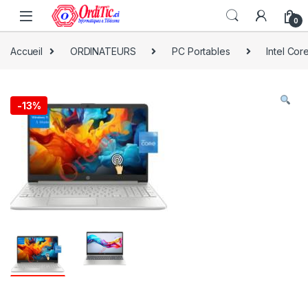
0
Accueil
ORDINATEURS
PC Portables
Intel Core
-
13%