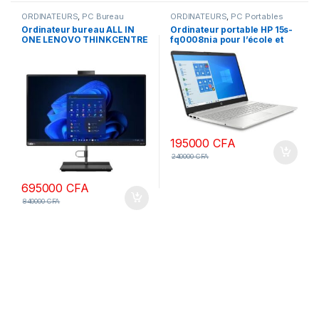
ORDINATEURS
,
PC Bureau
ORDINATEURS
,
PC Portables
Ordinateur bureau ALL IN
Ordinateur portable HP 15s-
ONE LENOVO THINKCENTRE
fq0008nia pour l’école et
NEO 30A Intel Core i7 13ème
les affaires (Intel Celeron
gen 16 Go DDR4 RAM 512
N4120 4 cœurs, 8 Go de
SSD ECRAN 27 Pouces
RAM, SSD PCIe 512 Go, Intel
Windows 11 Pro
UHD 600, 15,6″ 60 Hz HD
(1366×768), WiFi, Bluetooth,
webcam, Win 10 Pro)
195000
CFA
240000
CFA
695000
CFA
840000
CFA