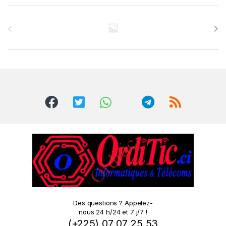
B
r
a
n
d
s
C
a
r
o
Des questions ? Appelez-
nous 24 h/24 et 7 j/7 !
u
(+225) 07 07 25 53