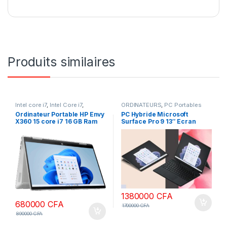
Produits similaires
Intel core i7
,
Intel Core i7
,
ORDINATEURS
,
PC Portables
ORDINATEURS
,
PC Portables
Ordinateur Portable HP Envy
PC Hybride Microsoft
X360 15 core i7 16 GB Ram
Surface Pro 9 13″ Ecran
1To SSD Windows 10 écran
tactile Intel Core i7 16 Go
tactile 15.6 pouces
RAM 512 Go SSD Graphite
1380000
CFA
680000
CFA
1700000
CFA
890000
CFA