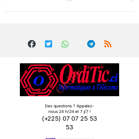
r
a
n
d
s
C
a
r
o
Des questions ? Appelez-
nous 24 h/24 et 7 j/7 !
u
(+225) 07 07 25 53
s
53