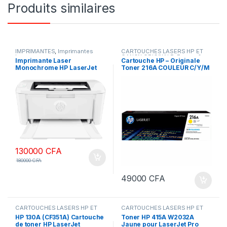
Produits similaires
IMPRIMANTES
,
Imprimantes
CARTOUCHES LASERS HP ET
laser
CANON ORIGINALE
,
Encres &
Imprimante Laser
Cartouche HP – Originale
Toners
,
IMPRIMANTES
Monochrome HP LaserJet
Toner 216A COULEUR C/Y/M
M111a
130000
CFA
180000
CFA
49000
CFA
CARTOUCHES LASERS HP ET
CARTOUCHES LASERS HP ET
CANON ORIGINALE
,
Encres &
CANON ORIGINALE
,
Encres &
HP 130A (CF351A) Cartouche
Toner HP 415A W2032A
Toners
,
IMPRIMANTES
Toners
,
IMPRIMANTES
de toner HP LaserJet
Jaune pour LaserJet Pro