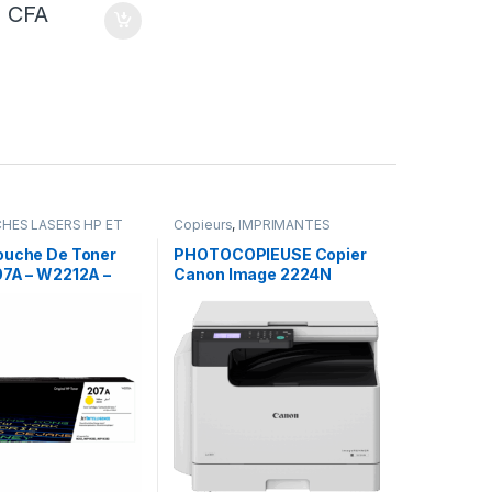
0
CFA
HES LASERS HP ET
Copieurs
,
IMPRIMANTES
IGINALE
,
Encres &
MPRIMANTES
ouche De Toner
PHOTOCOPIEUSE Copier
07A – W2212A –
Canon Image 2224N
es – Yellow
MONOCHROME