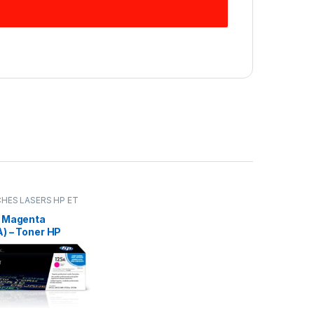
HES LASERS HP ET
IGINALE
,
Encres &
MPRIMANTES
,
 Magenta
es laser
) – Toner HP
t