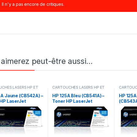
Il n'y a pas encore de critiques.
 aimerez peut-être aussi…
CHES LASERS HP ET
CARTOUCHES LASERS HP ET
CARTOUC
ORIGINALE
,
Encres &
CANON ORIGINALE
,
Encres &
CANON OR
,
IMPRIMANTES
,
Toners
,
IMPRIMANTES
,
Toners
,
I
5A Jaune (CB542A) –
HP 125A Bleu (CB541A) –
HP 125A
ntes laser
Imprimantes laser
Imprimant
 HP LaserJet
Toner HP LaserJet
(CB543A
LaserJe