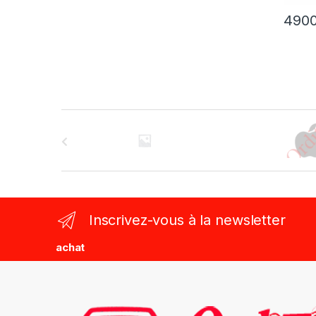
490
B
r
a
n
Inscrivez-vous à la newsletter
d
achat
s
C