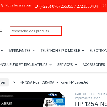
Notre localisation
(+225) 0707255353 / 2721330484
Search for:
IMPRIMANTES
TÉLÉPHONIE IP & MOBILE
ELECTRON
ONDULEURS ET REGULATEURS
SERVICES
ACCESSOIRES
aser
HP 125A Noir (CB540A) – Toner HP LaserJet
CARTOUCHES LASERS 
Imprimantes laser
HP 125A No