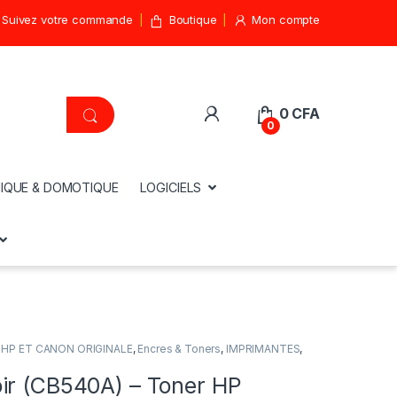
Suivez votre commande
Boutique
Mon compte
0
CFA
0
IQUE & DOMOTIQUE
LOGICIELS
HP ET CANON ORIGINALE
,
Encres & Toners
,
IMPRIMANTES
,
ir (CB540A) – Toner HP