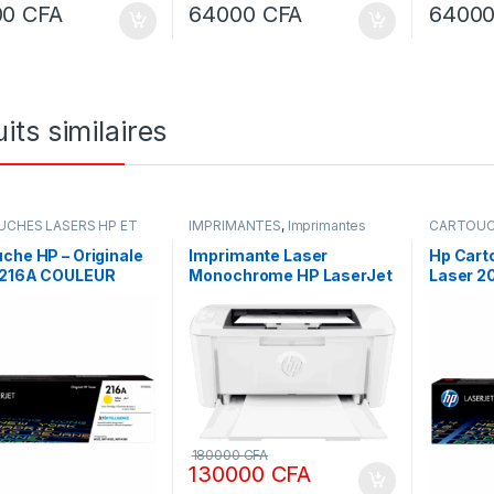
00
CFA
64000
CFA
6400
its similaires
CHES LASERS HP ET
IMPRIMANTES
,
Imprimantes
CARTOUC
ORIGINALE
,
Encres &
laser
CANON OR
,
IMPRIMANTES
Toners
,
I
che HP – Originale
Imprimante Laser
Hp Cart
 216A COULEUR
Monochrome HP LaserJet
Laser 2
M111a
1250 Pag
180000
CFA
130000
CFA