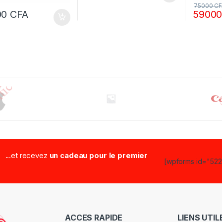
75000
CF
00
CFA
5900
...et recevez
un cadeau pour le premier
[wpforms id="5223
ACCES RAPIDE
LIENS UTIL