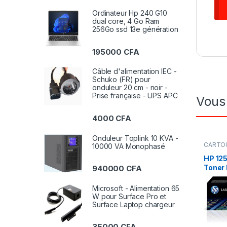
Ordinateur Hp 240 G10
dual core, 4 Go Ram
256Go ssd 13e génération
195000
CFA
Câble d'alimentation IEC -
Schuko (FR) pour
onduleur 20 cm - noir -
Prise française - UPS APC
Vous
4000
CFA
Onduleur Toplink 10 KVA -
CARTOU
10000 VA Monophasé
CANON 
Toners
HP 12
Imprima
Toner
940000
CFA
Microsoft - Alimentation 65
W pour Surface Pro et
Surface Laptop chargeur
35000
CFA