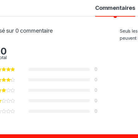
Commentaires
sé sur 0 commentaire
Seuls les
peuvent l
.0
otal
0
0
0
0
0