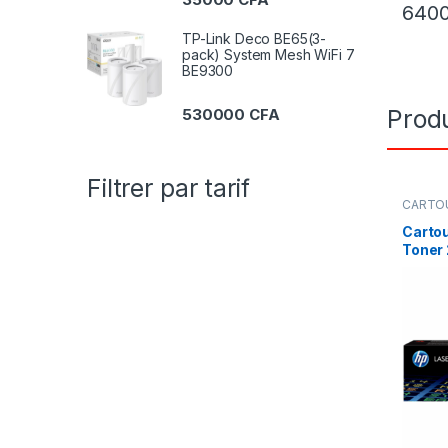
640
TP-Link Deco BE65(3-
pack) System Mesh WiFi 7
BE9300
Produ
530000
CFA
Filtrer par tarif
CARTOU
CANON 
Toners
Cartou
Toner
C/Y/M