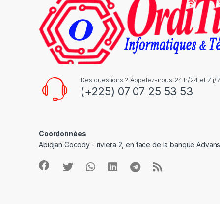
a
r
o
u
s
Des questions ? Appelez-nous 24 h/24 et 7 j/7
(+225) 07 07 25 53 53
e
l
Coordonnées
Abidjan Cocody - riviera 2, en face de la banque Advan