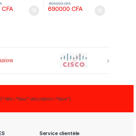
A
800000
CFA
0
CFA
690000
CFA
" title="false" description="false"]
ES
Service clientèle