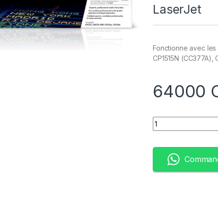
LaserJet
Fonctionne avec les
CP1515N (CC377A), 
64000
Quantity
Command