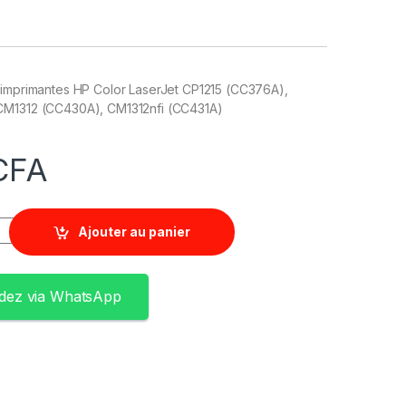
 imprimantes HP Color LaserJet CP1215 (CC376A),
CM1312 (CC430A), CM1312nfi (CC431A)
CFA
Ajouter au panier
ez via WhatsApp