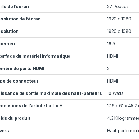
ille de l’écran
‎27 Pouces
solution de l’écran
‎1920 x 1080
solution
‎1920 x 1080
irement
‎16:9
terface du matériel informatique
‎HDMI
mbre de ports HDMI
‎2
pe de connecteur
‎HDMI
issance de sortie maximale des haut-parleurs
‎10 Watts
mensions de l’article L x L x H
‎17.6 x 61 x 45.2
ids du produit
‎4,3 Kilogramme
vers
‎Haut-parleur in