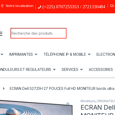
Notre localisation
(+225) 0707255353 / 2721330484
Search for:
IMPRIMANTES
TÉLÉPHONIE IP & MOBILE
ELECTRON
ONDULEURS ET REGULATEURS
SERVICES
ACCESSOIRES
ECRAN Dell S2725H 27 POUCES Full HD MONITEUR bords ultra-
Moniteurs
,
ORDINATEU
ECRAN Del