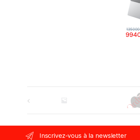
13500
994
B
r
a
n
Inscrivez-vous à la newsletter