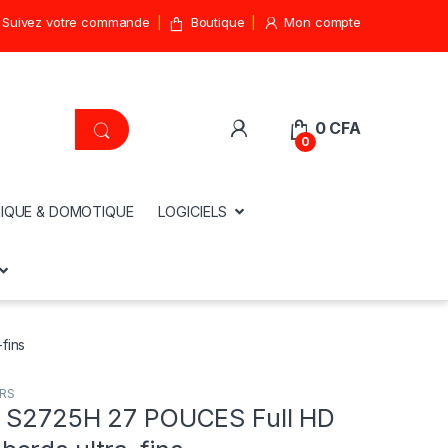
Suivez votre commande
Boutique
Mon compte
0
CFA
0
IQUE & DOMOTIQUE
LOGICIELS
fins
RS
l S2725H 27 POUCES Full HD