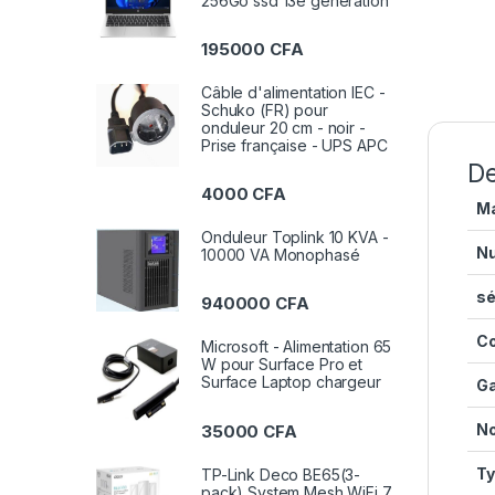
256Go ssd 13e génération
195000
CFA
Câble d'alimentation IEC -
Schuko (FR) pour
onduleur 20 cm - noir -
Prise française - UPS APC
De
4000
CFA
M
Onduleur Toplink 10 KVA -
Nu
10000 VA Monophasé
sé
940000
CFA
Co
Microsoft - Alimentation 65
W pour Surface Pro et
Surface Laptop chargeur
Ga
No
35000
CFA
Ty
TP-Link Deco BE65(3-
pack) System Mesh WiFi 7