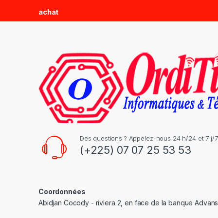
d
achat
s
C
a
r
o
u
s
Des questions ? Appelez-nous 24 h/24 et 7 j/7
(+225) 07 07 25 53 53
e
l
Coordonnées
Abidjan Cocody - riviera 2, en face de la banque Advan