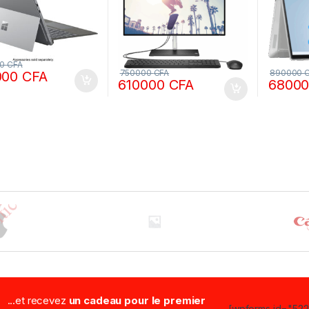
00
CFA
750000
CFA
890000
000
CFA
610000
CFA
6800
...et recevez
un cadeau pour le premier
[wpforms id="5223