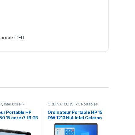
arque :
DELL
i7
,
Intel Core i7
,
ORDINATEURS
,
PC Portables
EURS
,
PC Portables
eur Portable HP
Ordinateur Portable HP 15
0 15 core i7 16 GB
DW 1213 NIA Intel Celeron
 SSD Windows 10
12th Gen 4Go Ram 512Go
ctile 15.6 pouces
SSD Windows 10 Pro
Ecran 15,6″