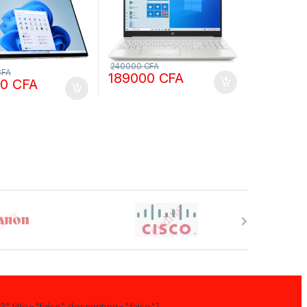
240000
CFA
CFA
189000
CFA
00
CFA
" title="false" description="false"]