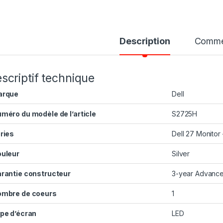
Description
Comme
scriptif technique
arque
‎Dell
méro du modèle de l’article
‎S2725H
ries
‎Dell 27 Monito
uleur
‎Silver
rantie constructeur
‎3-year Advanc
mbre de coeurs
‎1
pe d’écran
‎LED