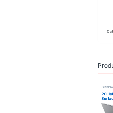
Cat
Produ
ORDIN
PC Hyb
Surfac
tactil
RAM 5