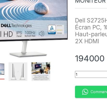
MONITEUR b
Dell S2725H
Écran PC, 
Haut-parleu
2X HDMI
19400
Quantity
Command