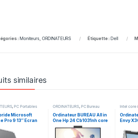
égories :
Moniteurs
,
ORDINATEURS
Étiquette :
Dell
M
its similaires
ATEURS
,
PC Portables
ORDINATEURS
,
PC Bureau
Intel core 
ORDINAT
ride Microsoft
Ordinateur BUREAU All in
Ordinat
e Pro 9 13″ Ecran
One Hp 24 Cb1031nh core
Envy X36
e Intel Core i5 8Go
i5 8Go Ram 256 SSD +1To
Ram 1To
12Go SSD
HDD, écran 24 pouces
écran ta
tactile 12ème génération