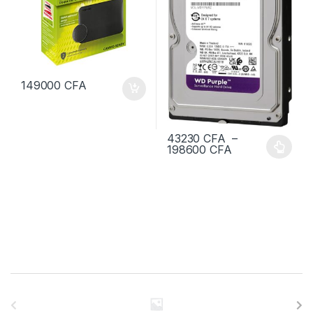
149000
CFA
43230
CFA
–
Plage de prix 
198600
CFA
Ce produit a plusieurs variation
B