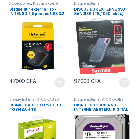
Accessoires
,
Disque Externe
,
Disque Externe
STOCKAGES
Disque dur externe 1To –
DISQUE DUR EXTERNE SSD
INTENSO 2,5 pouces USB 3.2
SANDISK 1TB(1050 mbps)
47000
CFA
97000
CFA
Disque Externe
,
STOCKAGES
Disque Externe
,
STOCKAGES
DISQUE DUR EXTERNE HDD
DISQUE DUR HDD NVR
TOSHIBA 4 TB
INTERNE WESTERN DIGITAL
1TB/ WD PURPLE SECURITE
NVR