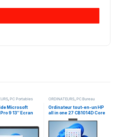
EURS
,
PC Portables
ORDINATEURS
,
PC Bureau
ide Microsoft
Ordinateur tout-en-un HP
Pro 9 13″ Ecran
all in one 27 CB1014D Core
Intel Core i5 8Go
i7, 16 Go de RAM, 256 Go
6Go SSD
de SSD + 1 To de disque
dur, Windows 11, écran
tactile, bleu nébuleuse