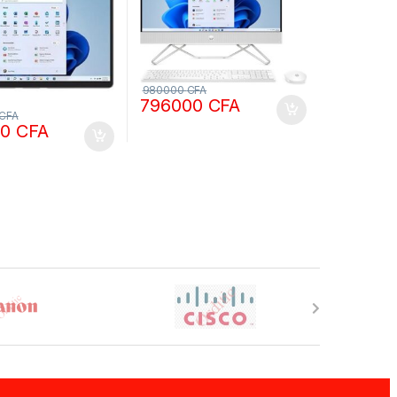
980000
CFA
796000
CFA
CFA
00
CFA