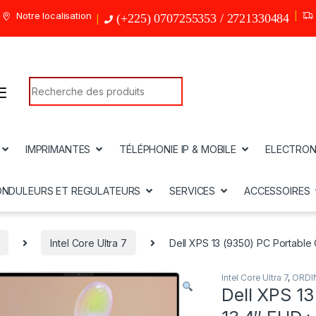
Notre localisation
(+225) 0707255353 / 2721330484
Search for:
IMPRIMANTES
TÉLÉPHONIE IP & MOBILE
ELECTRON
ONDULEURS ET REGULATEURS
SERVICES
ACCESSOIRES
Intel Core Ultra 7
Dell XPS 13 (9350) PC Portable C
Intel Core Ultra 7
,
ORDI
Dell XPS 13