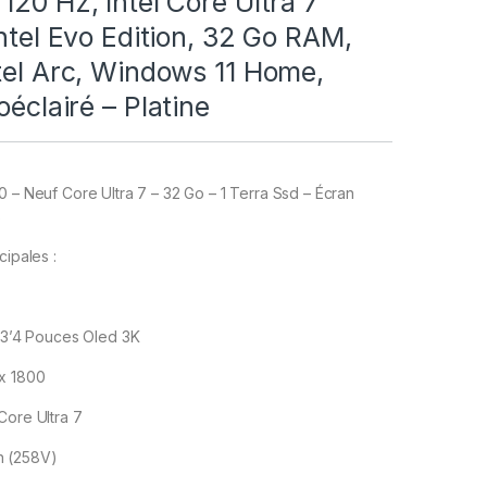
120 Hz, Intel Core Ultra 7
Intel Evo Edition, 32 Go RAM,
tel Arc, Windows 11 Home,
oéclairé – Platine
0 – Neuf Core Ultra 7 – 32 Go – 1 Terra Ssd – Écran
s
cipales :
: 13’4 Pouces Oled 3K
 x 1800
 Core Ultra 7
n (258V)