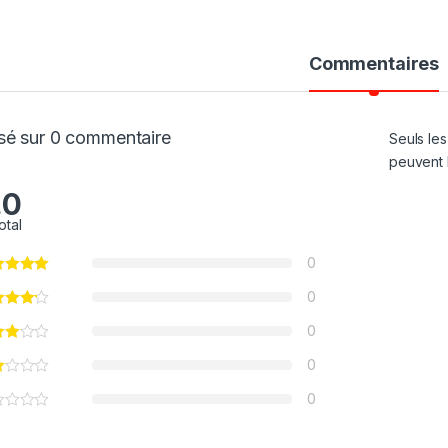
Commentaires
sé sur 0 commentaire
Seuls les
peuvent l
.0
otal
0
0
0
0
0