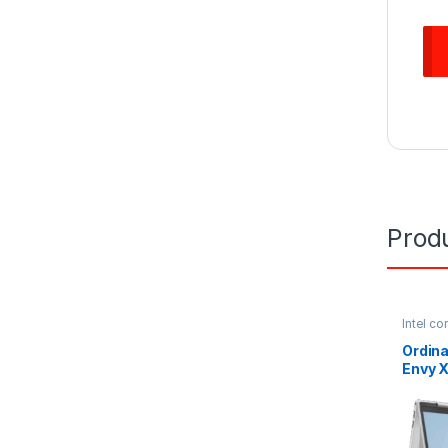
Produ
Intel cor
ORDIN
Ordina
Envy X
Ram 1
écran 