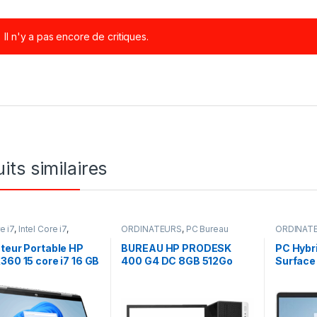
Il n'y a pas encore de critiques.
its similaires
e i7
,
Intel Core i7
,
ORDINATEURS
,
PC Bureau
ORDINAT
ATEURS
,
PC Portables
teur Portable HP
BUREAU HP PRODESK
PC Hybr
360 15 core i7 16 GB
400 G4 DC 8GB 512Go
Surface 
To SSD Windows 10
SSD ECRAN 22″ HDMI
tactile 
tactile 15.6 pouces
VGA FULL HD
RAM 25