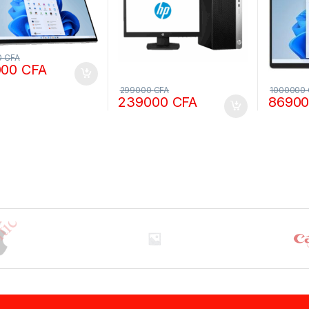
0
CFA
000
CFA
299000
CFA
1000000
239000
CFA
8690