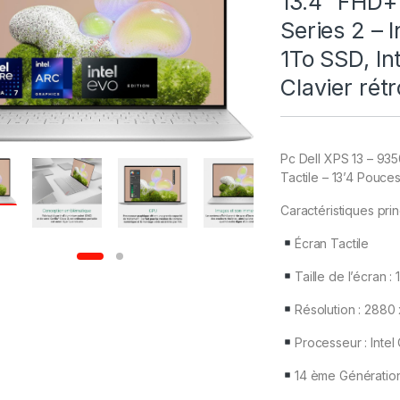
13.4″ FHD+ 
Series 2 – 
1To SSD, In
Clavier rétr
Pc Dell XPS 13 – 935
Tactile – 13’4 Pouce
Caractéristiques prin
Écran Tactile
Taille de l’écran 
Résolution : 2880
Processeur : Intel
14 ème Génératio