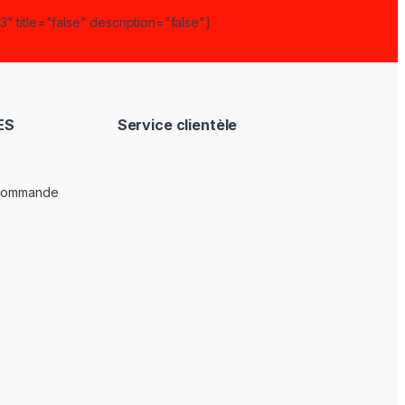
" title="false" description="false"]
ES
Service clientèle
 commande