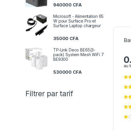
940000
CFA
Microsoft - Alimentation 65
W pour Surface Pro et
Surface Laptop chargeur
35000
CFA
Ba
TP-Link Deco BE65(3-
pack) System Mesh WiFi 7
0
BE9300
au t
530000
CFA
Filtrer par tarif