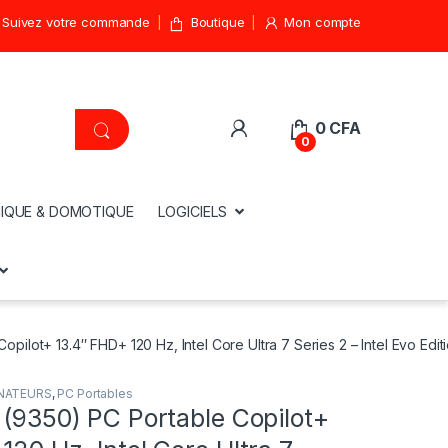
Suivez votre commande
Boutique
Mon compte
0
CFA
0
IQUE & DOMOTIQUE
LOGICIELS
opilot+ 13.4″ FHD+ 120 Hz, Intel Core Ultra 7 Series 2 – Intel Evo Edit
NATEURS
,
PC Portables
 (9350) PC Portable Copilot+