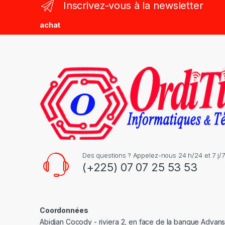
Inscrivez-vous à la newsletter
d
achat
s
C
a
r
o
u
s
Des questions ? Appelez-nous 24 h/24 et 7 j/7
(+225) 07 07 25 53 53
e
l
Coordonnées
Abidjan Cocody - riviera 2, en face de la banque Advan