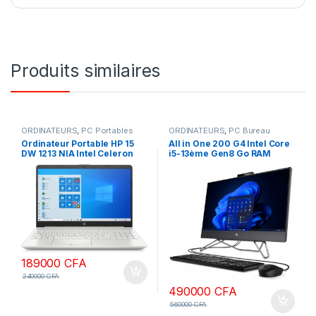
Produits similaires
ORDINATEURS
,
PC Portables
ORDINATEURS
,
PC Bureau
Ordinateur Portable HP 15
All in One 200 G4 Intel Core
DW 1213 NIA Intel Celeron
i5-13ème Gen8 Go RAM
12th Gen 4Go Ram 512Go
DDR4 512 Go SSD-Lecteur
SSD Windows 10 Pro Ecran
dvd- écran 22 Pouces
15,6″
Clavier français
189000
CFA
240000
CFA
490000
CFA
560000
CFA