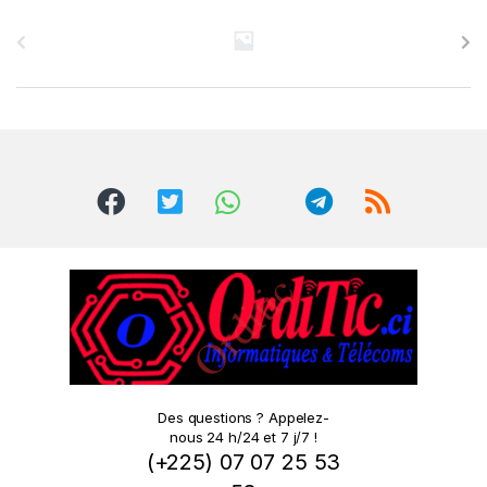
B
r
a
n
d
s
C
a
r
o
Des questions ? Appelez-
nous 24 h/24 et 7 j/7 !
u
(+225) 07 07 25 53