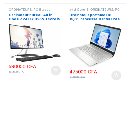
ORDINATEURS
,
PC Bureau
Intel Core i5
,
ORDINATEURS
,
PC
Portables
Ordinateur bureau All in
Ordinateur portable HP
One HP 24 CB1025NH core i5
15,6″, processeur Intel Core
8gb Ram 1To SSD écran 24
i5-1355U de 13e génération,
pouces, non tactile 12ème
8 Go de RAM, SSD 512 Go,
génération
écran antireflet FHD,
webcam, pavé numérique,
Wi-Fi, Bluetooth, HDMI,
Windows 11
590000
CFA
475000
CFA
610000
CFA
580000
CFA