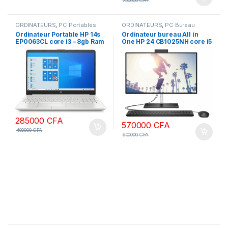
750000
CFA
ORDINATEURS
,
PC Portables
ORDINATEURS
,
PC Bureau
Ordinateur Portable HP 14s
Ordinateur bureau All in
EP0063CL core i3 – 8gb Ram
One HP 24 CB1025NH core i5
ddr4 – 512 SSD – 14 Pouces,
8gb Ram 512 SSD écran 24
clavier rétroéclairé, carte
pouces, non tactile 12ème
graphique
génération
285000
CFA
570000
CFA
400000
CFA
600000
CFA