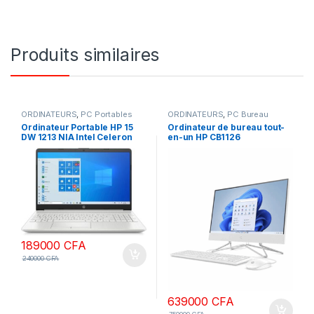
Produits similaires
ORDINATEURS
,
PC Portables
ORDINATEURS
,
PC Bureau
Ordinateur Portable HP 15
Ordinateur de bureau tout-
DW 1213 NIA Intel Celeron
en-un HP CB1126
12th Gen 4Go Ram 512Go
processeur Intel Core i5
SSD Windows 10 Pro Ecran
1235U, 16 Go de RAM, SSD
15,6″
1To, écran FHD 27 pouces
non tactile, DOS, couleur
blanche, clavier AZERTY,
garantie 1 an
189000
CFA
240000
CFA
639000
CFA