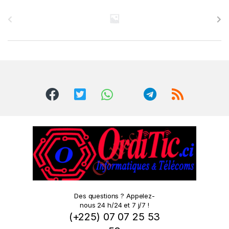
B
r
a
n
d
s
C
a
r
o
Des questions ? Appelez-
nous 24 h/24 et 7 j/7 !
u
(+225) 07 07 25 53