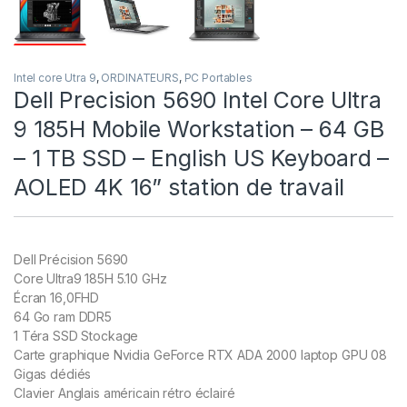
Intel core Utra 9
,
ORDINATEURS
,
PC Portables
Dell Precision 5690 Intel Core Ultra
9 185H Mobile Workstation – 64 GB
– 1 TB SSD – English US Keyboard –
AOLED 4K 16” station de travail
Dell Précision 5690
Core Ultra9 185H 5.10 GHz
Écran 16,0FHD
64 Go ram DDR5
1 Téra SSD Stockage
Carte graphique Nvidia GeForce RTX ADA 2000 laptop GPU 08
Gigas dédiés
Clavier Anglais américain rétro éclairé