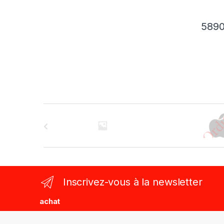
589
B
r
a
n
Inscrivez-vous à la newsletter
d
achat
s