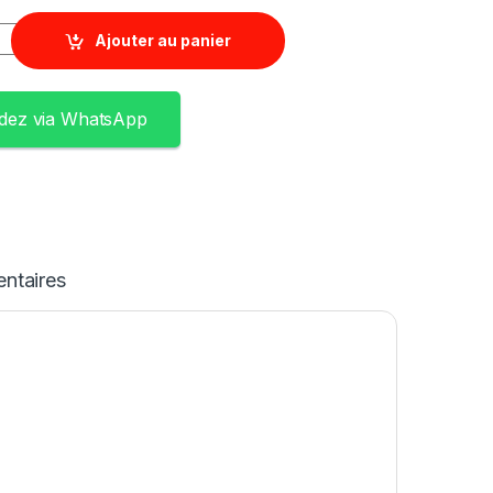
Ajouter au panier
ez via WhatsApp
ntaires
iel intégré et un serveur d’applications autonome
niFi. Il dispose d’un processeur à huit cœurs avec
eur UniFi avec la technologie de Cloud hybride.