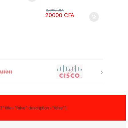
25000
CFA
20000
CFA
" title="false" description="false"]