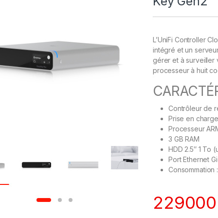
Key Gen2
L’UniFi Controller Cl
intégré et un serveu
gérer et à surveiller
processeur à huit c
CARACTÉR
Contrôleur de r
Prise en charg
Processeur AR
3 GB RAM
HDD 2.5″ 1 To (
Port Ethernet G
Consommation :
22900