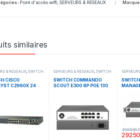
égories :
Point d'accès wiffi
,
SERVEURS & RESEAUX
Marque
its similaires
RS & RESEAUX
,
SWITCH
SERVEURS & RESEAUX
,
SWITCH
SERVEURS
COMMANDO
COMMAN
H CISCO
SWITCH COMMANDO
SWITC
YST C2960X 24
SCOUT E300 8P POE 130
MANAGE
W GIGABYTE 2GE+2SFP
ports G
w
300000
2925