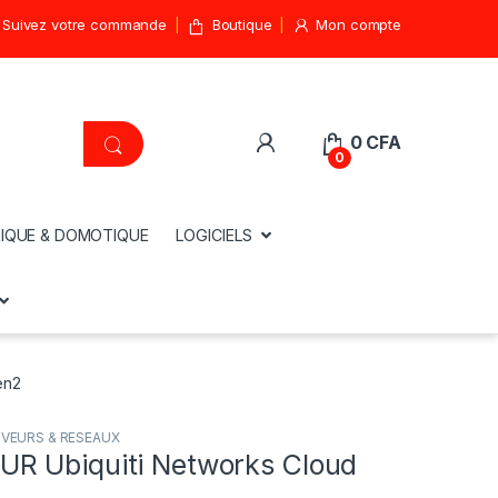
Suivez votre commande
Boutique
Mon compte
0
CFA
0
IQUE & DOMOTIQUE
LOGICIELS
en2
VEURS & RESEAUX
 Ubiquiti Networks Cloud