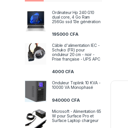
Ordinateur Hp 240 G10
dual core, 4 Go Ram
256Go ssd 13e génération
195000
CFA
Câble d'alimentation IEC -
Schuko (FR) pour
onduleur 20 cm - noir -
Prise française - UPS APC
4000
CFA
Onduleur Toplink 10 KVA -
10000 VA Monophasé
940000
CFA
L’U
Microsoft - Alimentation 65
con
W pour Surface Pro et
Surface Laptop chargeur
2 G