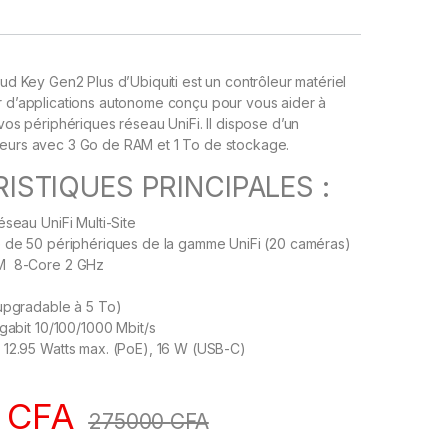
oud Key Gen2 Plus d’Ubiquiti est un contrôleur matériel
r d’applications autonome conçu pour vous aider à
 vos périphériques réseau UniFi. Il dispose d’un
oeurs avec 3 Go de RAM et 1 To de stockage.
ISTIQUES PRINCIPALES :
éseau UniFi Multi-Site
e de 50 périphériques de la gamme UniFi (20 caméras)
M 8-Core 2 GHz
upgradable à 5 To)
igabit 10/100/1000 Mbit/s
 12.95 Watts max. (PoE), 16 W (USB-C)
0
CFA
275000
CFA