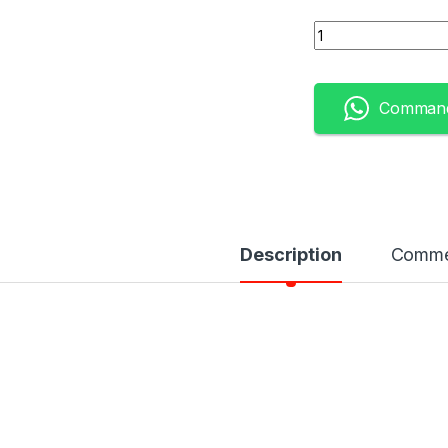
Quantity
Command
Description
Comme
niFi Controller Cloud Key Gen2 Plus d’Ubiquiti est un contrôleur matér
çu pour vous aider à gérer et à surveiller vos périphériques réseau U
o de RAM et un HDD de 1 To , et utilise la dernière version du contrôl