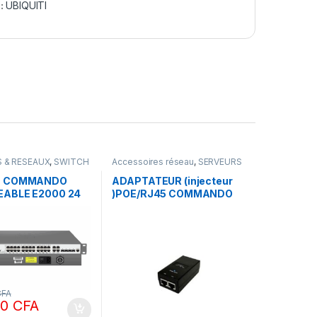
 :
UBIQUITI
 & RESEAUX
,
SWITCH
Accessoires réseau
,
SERVEURS
DO
& RESEAUX
H COMMANDO
ADAPTATEUR (injecteur
ABLE E2000 24
)POE/RJ45 COMMANDO
igabyte + POE 450
48V 0,32 A
CFA
00
CFA