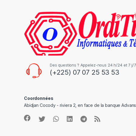
C
a
r
o
u
s
Des questions ? Appelez-nous 24 h/24 et 7 j/7
(+225) 07 07 25 53 53
e
l
Coordonnées
Abidjan Cocody - riviera 2, en face de la banque Advan