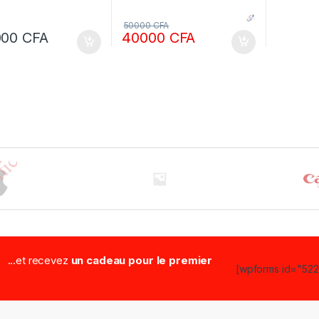
50000
CFA
000
CFA
40000
CFA
...et recevez
un cadeau pour le premier
[wpforms id="5223