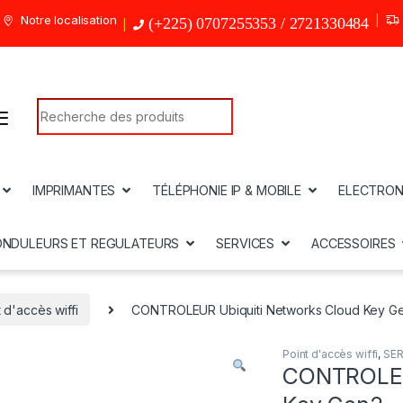
Notre localisation
(+225) 0707255353 / 2721330484
Search for:
IMPRIMANTES
TÉLÉPHONIE IP & MOBILE
ELECTRON
ONDULEURS ET REGULATEURS
SERVICES
ACCESSOIRES
 d'accès wiffi
CONTROLEUR Ubiquiti Networks Cloud Key G
Point d'accès wiffi
,
SER
CONTROLEUR