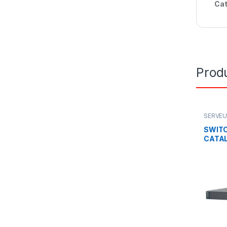
Cat
Produ
SERVEU
CISCO
SWITC
CATAL
ports