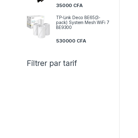
35000
CFA
L’U
TP-Link Deco BE65(3-
Clo
pack) System Mesh WiFi 7
Uni
BE9300
req
530000
CFA
Co
Filtrer par tarif