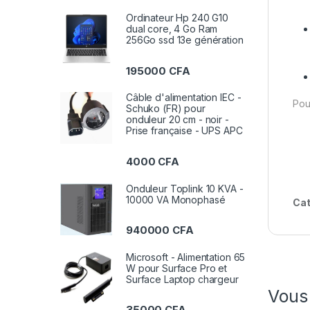
Ordinateur Hp 240 G10
dual core, 4 Go Ram
256Go ssd 13e génération
195000
CFA
Câble d'alimentation IEC -
Pou
Schuko (FR) pour
onduleur 20 cm - noir -
Prise française - UPS APC
4000
CFA
Onduleur Toplink 10 KVA -
10000 VA Monophasé
Cat
940000
CFA
Microsoft - Alimentation 65
W pour Surface Pro et
Surface Laptop chargeur
Vous
35000
CFA