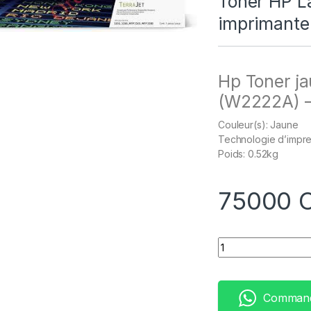
Toner HP La
imprimante
Hp Toner j
(W2222A) –
Couleur(s): Jaune
Technologie d’impre
Poids: 0.52kg
75000
Quantity
Command