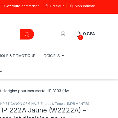
Suivez votre commande
Boutique
Mon compte
0
CFA
0
IQUE & DOMOTIQUE
LOGICIELS
 d’origine pour imprimante HP 3303 fdw
HP ET CANON ORIGINALE
,
Encres & Toners
,
IMPRIMANTES
 HP 222A Jaune (W2222A) –