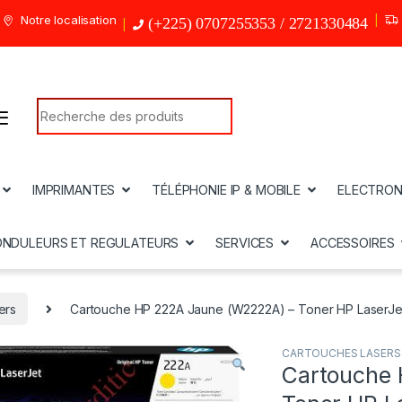
Notre localisation
(+225) 0707255353 / 2721330484
Search for:
IMPRIMANTES
TÉLÉPHONIE IP & MOBILE
ELECTRON
ONDULEURS ET REGULATEURS
SERVICES
ACCESSOIRES
ers
Cartouche HP 222A Jaune (W2222A) – Toner HP LaserJet
CARTOUCHES LASERS 
Cartouche