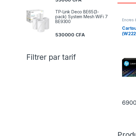
TP-Link Deco BE65(3-
pack) System Mesh WiFi 7
Encres 
BE9300
Carto
(W222
530000
CFA
LaserJ
impri
Filtrer par tarif
690
Produ