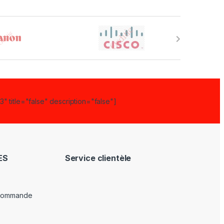
" title="false" description="false"]
ES
Service clientèle
 commande