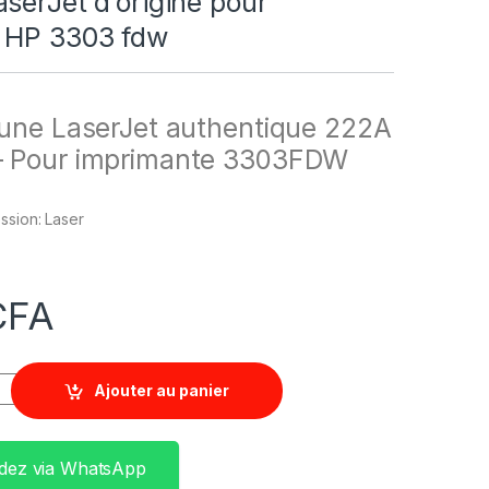
serJet d’origine pour
 HP 3303 fdw
aune LaserJet authentique 222A
 Pour imprimante 3303FDW
ssion: Laser
CFA
Ajouter au panier
ez via WhatsApp