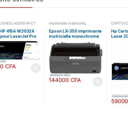
CHES LASERS HP ET
Imprimante matricielle
,
CARTOUC
ORIGINALE
,
Encres &
IMPRIMANTES
CANON OR
,
IMPRIMANTES
Toners
,
I
 HP 415A W2032A
Epson LX-350 imprimante
Hp Cart
pour LaserJet Pro
matricielle monochrome
Laser 2
/ M479
euro nlsp 220v
1250 Pag
CFA
00
CFA
200000
CFA
144000
CFA
75000
CF
5900