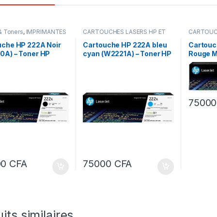
& Toners
,
IMPRIMANTES
CARTOUCHES LASERS HP ET
CARTOUC
CANON ORIGINALE
,
Encres &
CANON OR
Toners
,
IMPRIMANTES
Toners
,
I
uche HP 222A Noir
Cartouche HP 222A bleu
Cartouc
0A) – Toner HP
cyan (W2221A) – Toner HP
Rouge M
et d’origine pour
LaserJet d’origine pour
– Toner
mante HP 3303 fdw
imprimante HP 3303 fdw
d’origin
HP 3303
7500
00
CFA
75000
CFA
its similaires