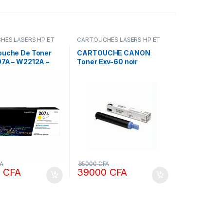
HES LASERS HP ET
CARTOUCHES LASERS HP ET
IGINALE
,
Encres &
CANON ORIGINALE
,
Encres &
MPRIMANTES
Toners
,
IMPRIMANTES
ouche De Toner
CARTOUCHE CANON
07A – W2212A –
Toner Exv-60 noir
es – Yellow
A
65000
CFA
0
CFA
39000
CFA