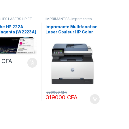
HES LASERS HP ET
IMPRIMANTES
,
Imprimantes
IGINALE
,
Encres &
laser
MPRIMANTES
he HP 222A
Imprimante Multifonction
agenta (W2223A)
Laser Couleur HP Color
 HP LaserJet
LaserJet Pro MFP
e pour imprimante
3303fdw
 fdw
0
CFA
380000
CFA
319000
CFA